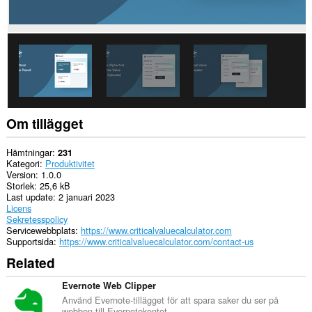
Om tillägget
Hämtningar
231
Kategori
Produktivitet
Version
1.0.0
Storlek
25,6 kB
Last update
2 januari 2023
Licens
Sekretesspolicy
Servicewebbplats
https://www.criticalvaluecalculator.com
Supportsida
https://www.criticalvaluecalculator.com/contact-us
Related
Evernote Web Clipper
Använd Evernote-tillägget för att spara saker du ser på
webben till Evernotekontot.