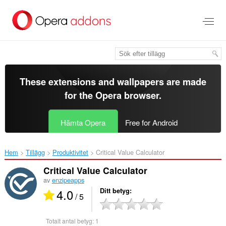
Gå
till
brödtexten
These extensions and wallpapers are made
for the
Opera browser
.
Hämta Opera
Free for Android
Hem
Tillägg
Produktivitet
Critical Value Calculator‎
Critical Value Calculator
av
enzipeapps
4.0
Ditt betyg
/ 5
Totalt antal betyg:
1