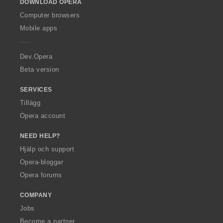
DOWNLOAD OPERA
w
O
Computer browsers
p
Mobile apps
e
r
a
Dev.Opera
Beta version
SERVICES
Tillägg
Opera account
NEED HELP?
Hjälp och support
Opera-bloggar
Opera forums
COMPANY
Jobs
Become a partner