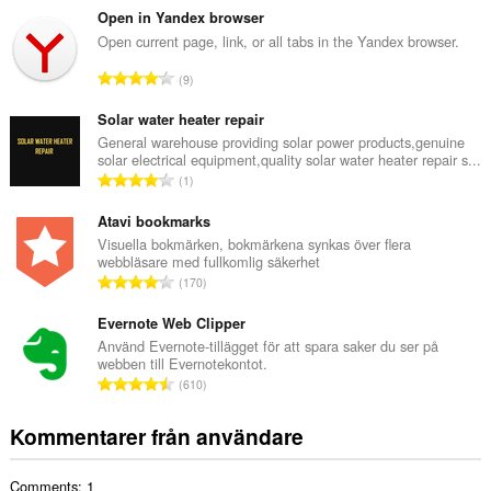
t
Open in Yandex browser
a
Open current page, link, or all tabs in the Yandex browser.
l
T
9
t
o
a
t
Solar water heater repair
n
a
General warehouse providing solar power products,genuine
t
solar electrical equipment,quality solar water heater repair s...
l
a
T
1
t
l
o
a
b
t
Atavi bookmarks
n
e
a
Visuella bokmärken, bokmärkena synkas över flera
t
t
webbläsare med fullkomlig säkerhet
l
a
T
y
170
t
l
o
g
a
b
t
Evernote Web Clipper
:
n
e
a
Använd Evernote-tillägget för att spara saker du ser på
t
t
webben till Evernotekontot.
l
a
T
y
610
t
l
o
g
a
b
t
:
Kommentarer från användare
n
e
a
t
t
l
a
y
Comments: 1