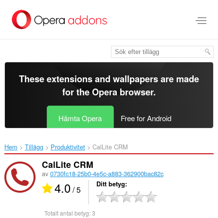
Gå
till
brödtexten
These extensions and wallpapers are made
for the
Opera browser
.
Hämta Opera
Free for Android
Hem
Tillägg
Produktivitet
CalLite CRM‎
CalLite CRM
av
0730fc18-25b0-4e5c-a883-362900bac82c
4.0
Ditt betyg
/ 5
Totalt antal betyg:
3