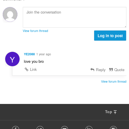
t
l
g
a
b
:
n
e
t
t
a
y
l
g
View forum thread
b
Log in to post
:
e
t
y
YE2088
1 year ago
Y
g
love you bro
:
Link
Reply
Quote
View forum thread
Top
F
Facebook
Twitter
Youtube
LinkedIn
Instag
o