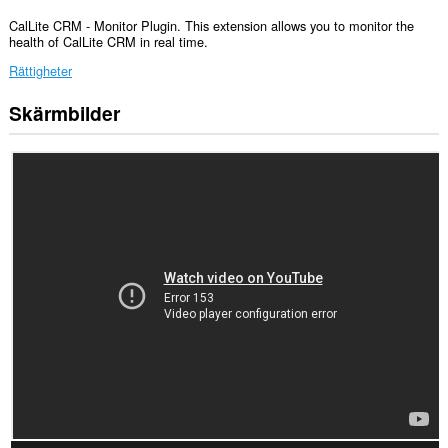
CalLite CRM - Monitor Plugin. This extension allows you to monitor the
health of CalLite CRM in real time.
Rättigheter
Skärmbilder
Tillägget
lägger
till
en
panel
i
sidopanelen.