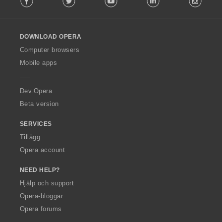
l
l
o
DOWNLOAD OPERA
w
O
Computer browsers
p
Mobile apps
e
r
a
Dev.Opera
Beta version
SERVICES
Tillägg
Opera account
NEED HELP?
Hjälp och support
Opera-bloggar
Opera forums