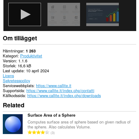
Om tillägget
Hämtningar
1 263
Kategori
Produktivitet
Version
1.1.6
Storlek
16,6 kB
Last update
10 april 2024
Licens
Sekretesspolicy
Servicewebbplats
https://www.callite.it
Supportsida
https://www.callite.it/index.php/contatti
Källkodssida
https://www.callite.it/index.php/downloads
Related
Surface Area of a Sphere
Computes surface area of sphere based on given radius of
the sphere. Also calculates Volume.
T
3
o