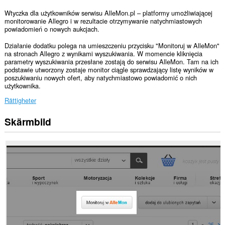
Wtyczka dla użytkowników serwisu AlleMon.pl – platformy umożliwiającej
monitorowanie Allegro i w rezultacie otrzymywanie natychmiastowych
powiadomień o nowych aukcjach.
Działanie dodatku polega na umieszczeniu przycisku "Monitoruj w AlleMon"
na stronach Allegro z wynikami wyszukiwania. W momencie kliknięcia
parametry wyszukiwania przesłane zostają do serwisu AlleMon. Tam na ich
podstawie utworzony zostaje monitor ciągle sprawdzający listę wyników w
poszukiwaniu nowych ofert, aby natychmiastowo powiadomić o nich
użytkownika.
Rättigheter
Skärmbild
Tillägget
kan
få
tillgång
till
data
på
vissa
webbplatser.