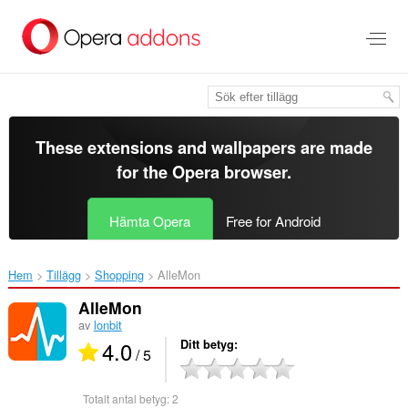
Gå
till
brödtexten
These extensions and wallpapers are made
for the
Opera browser
.
Hämta Opera
Free for Android
Hem
Tillägg
Shopping
AlleMon‎
AlleMon
av
lonbit
4.0
Ditt betyg
/ 5
Totalt antal betyg:
2