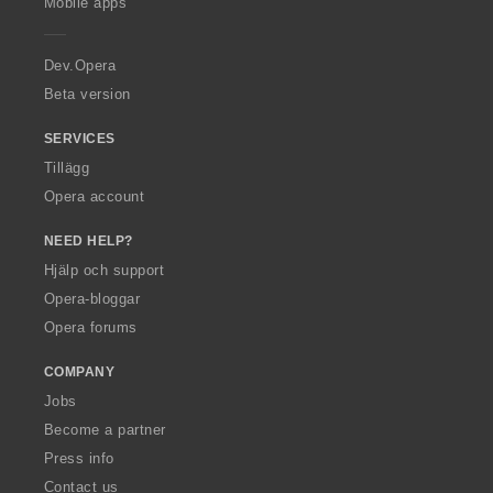
Mobile apps
e
r
a
Dev.Opera
Beta version
SERVICES
Tillägg
Opera account
NEED HELP?
Hjälp och support
Opera-bloggar
Opera forums
COMPANY
Jobs
Become a partner
Press info
Contact us