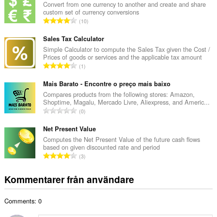
a
Convert from one currency to another and create and share
custom set of currency conversions
l
T
10
t
o
a
t
Sales Tax Calculator
n
a
Simple Calculator to compute the Sales Tax given the Cost /
t
Prices of goods or services and the applicable tax amount
l
a
T
1
t
l
o
a
b
t
Mais Barato - Encontre o preço mais baixo
n
e
a
Compares products from the following stores: Amazon,
t
t
Shoptime, Magalu, Mercado Livre, Aliexpress, and Americ...
l
a
T
y
0
t
l
o
g
a
b
t
Net Present Value
:
n
e
a
Computes the Net Present Value of the future cash flows
t
t
based on given discounted rate and period
l
a
T
y
3
t
l
o
g
a
b
t
:
Kommentarer från användare
n
e
a
t
t
l
a
y
Comments: 0
t
l
g
a
b