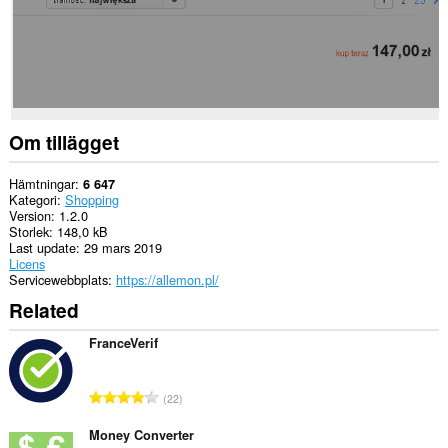
Om tillägget
Hämtningar
6 647
Kategori
Shopping
Version
1.2.0
Storlek
148,0 kB
Last update
29 mars 2019
Licens
Servicewebbplats
https://allemon.pl/
Related
FranceVerif
T
22
o
t
Money Converter