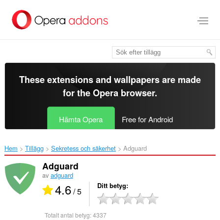
Gå
till
brödtexten
These extensions and wallpapers are made
for the
Opera browser
.
Hämta Opera
Free for Android
Hem
Tillägg
Sekretess och säkerhet
Adguard‎
Adguard
av
adguard
4.6
Ditt betyg
/ 5
Totalt antal betyg:
4337