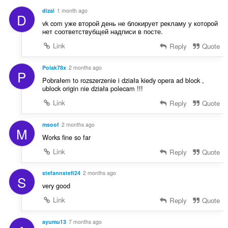
y
dizal
1 month ago
D
g
vk com уже второй день не блокирует рекламу у которой
:
нет соответствубщей надписи в посте.
Link
Reply
Quote
Polak78x
2 months ago
P
Pobrałem to rozszerzenie i działa kiedy opera ad block ,
ublock origin nie działa polecam !!!
Link
Reply
Quote
msoof
2 months ago
M
Works fine so far
Link
Reply
Quote
stefannstefi24
2 months ago
S
very good
Link
Reply
Quote
ayumu13
7 months ago