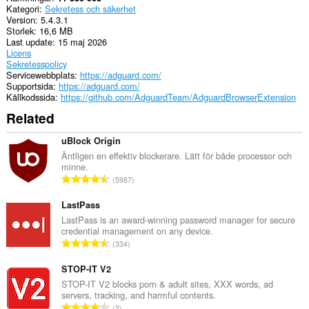
This
Kategori
Sekretess och säkerhet
extension
Version
5.4.3.1
can
Storlek
16,6 MB
store
Last update
15 maj 2026
an
Licens
unlimited
Sekretesspolicy
amount
Servicewebbplats
https://adguard.com/
of
Supportsida
https://adguard.com/
client-
Källkodssida
https://github.com/AdguardTeam/AdguardBrowserExtension
side
data.
Related
uBlock Origin
Äntligen en effektiv blockerare. Lätt för både processor och
minne.
T
5987
o
t
LastPass
a
LastPass is an award-winning password manager for secure
credential management on any device.
l
T
334
t
o
a
t
STOP-IT V2
n
a
STOP-IT V2 blocks porn & adult sites, XXX words, ad
t
servers, tracking, and harmful contents.
l
a
T
2