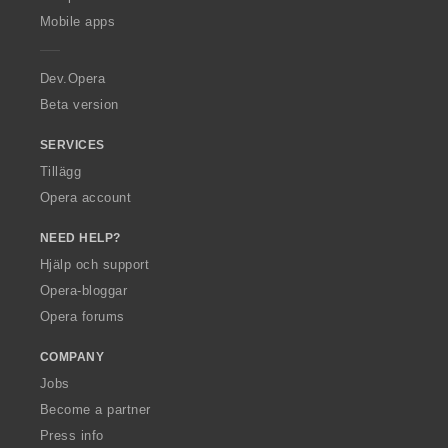
p
Mobile apps
e
r
a
Dev.Opera
Beta version
SERVICES
Tillägg
Opera account
NEED HELP?
Hjälp och support
Opera-bloggar
Opera forums
COMPANY
Jobs
Become a partner
Press info