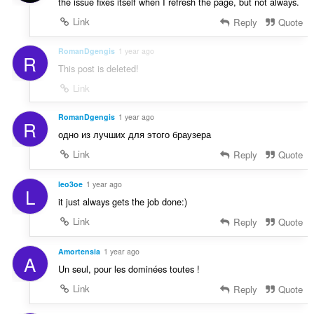
the issue fixes itself when I refresh the page, but not always.
Link
Reply
Quote
RomanDgengis
1 year ago
R
This post is deleted!
Link
RomanDgengis
1 year ago
R
одно из лучших для этого браузера
Link
Reply
Quote
leo3oe
1 year ago
L
it just always gets the job done:)
Link
Reply
Quote
Amortensia
1 year ago
A
Un seul, pour les dominées toutes !
Link
Reply
Quote