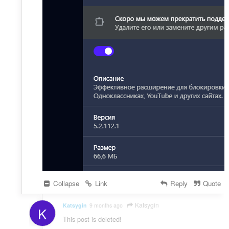
Collapse
Link
Reply
Quote
Katsygin
Katsygin
9 months ago
K
This post is deleted!