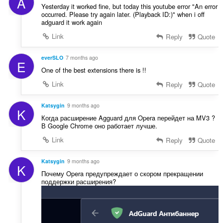
A
Yesterday it worked fine, but today this youtube error "An error
occurred. Please try again later. (Playback ID:)" when i off
adguard it work again
Link
Reply
Quote
everSLO
7 months ago
E
One of the best extensions there is !!
Link
Reply
Quote
Katsygin
9 months ago
K
Когда расширение Agguard для Opera перейдет на MV3 ?
В Google Chrome оно работает лучше.
Link
Reply
Quote
Katsygin
9 months ago
K
Почему Opera предупреждает о скором прекращении
поддержки расширения?