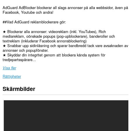
AdGuard AdBlocker blockerar all slags annonser på alla webbsidor, även på
Facebook, Youtube och andra!
##Vad AdGuard reklamblockerare gör:
★ Blockerar alla annonser: videoreklam (inkl. YouTubes), Rich
mediareklam, oönskade popups (pop-upblockerare), banderoller och
textreklam (inkluderar Facebook annonsblockering)
★ Snabbar upp sidinläsning och sparar bandbredd tack vare avsaknaden av
annonser och popupfönster.
★ Skyddar din integritet genom att blockera kända system för
tredjepartsspårare...
Visa fler
Rättigheter
Skärmbilder
Tillägget
kan
få
tillgång
till
data
på
alla
webbplatser.