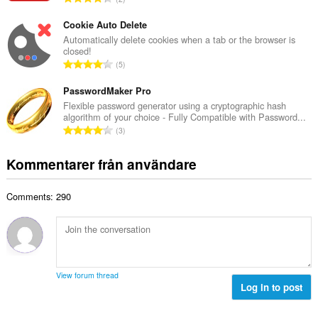
t
l
o
a
b
t
Cookie Auto Delete
n
e
a
Automatically delete cookies when a tab or the browser is
t
t
closed!
l
a
T
y
5
t
l
o
g
a
b
t
PasswordMaker Pro
:
n
e
a
Flexible password generator using a cryptographic hash
t
t
algorithm of your choice - Fully Compatible with Password...
l
a
T
y
3
t
l
o
g
a
b
t
:
Kommentarer från användare
n
e
a
t
t
l
a
y
Comments: 290
t
l
g
a
b
:
n
e
t
t
a
y
l
g
View forum thread
b
Log in to post
:
e
t