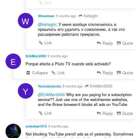
Link
Katsygin
Wheelman
5 months ago
W
@katsygin
: У меня вообще отключилось и
пришлось его удалить к сожалению, а так это
расширение работало прекрасно.
Link
Reply
Quote
ErikMen2000
9 months ago
E
Porqué afecta a Pluto TV cuando está activado?
Collapse
Link
Reply
Quote
ErikMen2000
Youtubesucks
9 months ago
Y
@ErikMen2000
Why are you paying for a subscription
service?? Just use one of the watchseries websites,
and the Brave browser-it blocks all ads on YouTube
Link
Reply
Quote
coleslaw1915
9 months ago
Not blocking YouTube preroll ads as of yesterday. Sometimes