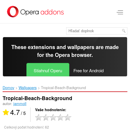
Preskočiť
na
hlavný
obsah
These extensions and wallpapers are made
for the
Opera browser
.
Stiahnuť Operu
Free for Android
Domov
Wallpapers
Tropical-Beach-Background‎
Tropical-Beach-Background
autor:
jammoll
4.7
Vaše hodnotenie
/ 5
Celkový počet hodnotení:
62