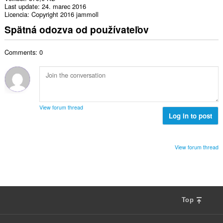
Last update
24. marec 2016
Licencia
Copyright 2016 jammoll
Spätná odozva od používateľov
Comments: 0
View forum thread
Log in to post
View forum thread
Top
F