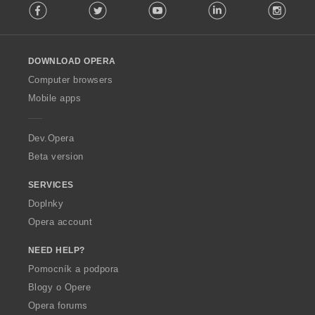
Facebook
Twitter
Youtube
LinkedIn
Instag
o
l
l
o
DOWNLOAD OPERA
w
O
Computer browsers
p
Mobile apps
e
r
a
Dev.Opera
Beta version
SERVICES
Doplnky
Opera account
NEED HELP?
Pomocník a podpora
Blogy o Opere
Opera forums