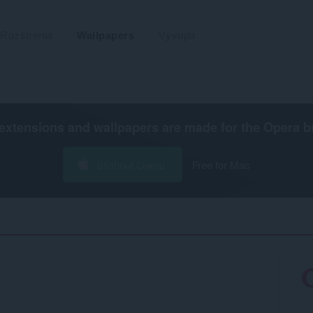
Rozšírenia
Wallpapers
Vývojár
extensions and wallpapers are made for the
Opera b
Stiahnuť Operu
Free for Mac