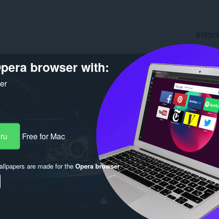
Infor
Počet st
Verzia
pera browser with:
Veľkosť
Last up
ker
Licencia
eru
Free for Mac
llpapers are made for the
Opera browser
.