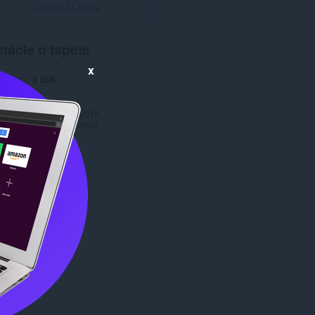
Stiahnuť Operu
mácie o tapete
x
iahnutí
9 055
1.0
170,8 KB
date
10. september 2015
Copyright 2015 jammoll