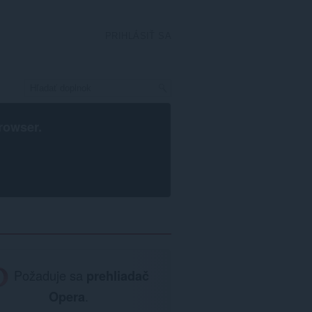
PRIHLÁSIŤ SA
rowser
.
Požaduje sa
prehliadač
Opera
.