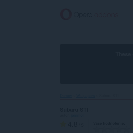
Preskočiť
na
hlavný
obsah
These 
Domov
Wallpapers
Subaru STI‎
Subaru STI
autor:
jammoll
4.8
Vaše hodnotenie
/ 5