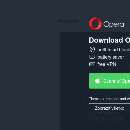
Celkový počet hodnotení:
14
Snímka
Download O
built-in ad bloc
battery saver
free VPN
Stiahnuť Op
These extensions and wa
Zobraziť všetko