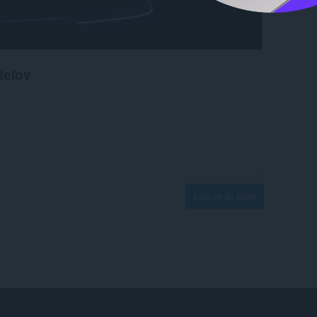
teľov
Log in to post