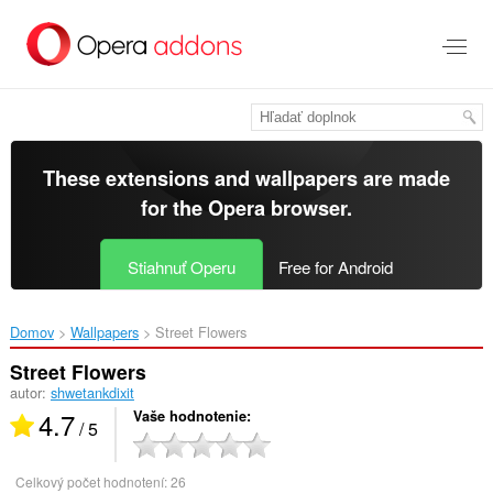
Preskočiť
na
hlavný
obsah
These extensions and wallpapers are made
for the
Opera browser
.
Stiahnuť Operu
Free for Android
Domov
Wallpapers
Street Flowers‎
Street Flowers
autor:
shwetankdixit
4.7
Vaše hodnotenie
/ 5
Celkový počet hodnotení:
26