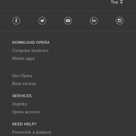
Top
F
Facebook
Twitter
Youtube
LinkedIn
Instag
o
l
l
o
DOWNLOAD OPERA
w
O
Computer browsers
p
Mobile apps
e
r
a
Dev.Opera
Beta version
SERVICES
Doplnky
Opera account
NEED HELP?
Pomocník a podpora