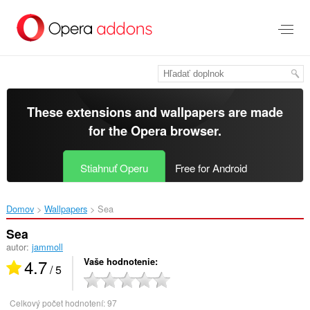
Preskočiť
na
hlavný
obsah
These extensions and wallpapers are made
for the
Opera browser
.
Stiahnuť Operu
Free for Android
Domov
Wallpapers
Sea‎
Sea
autor:
jammoll
4.7
Vaše hodnotenie
/ 5
Celkový počet hodnotení:
97