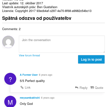
Last update
12. október 2017
Vlastník autorských práv
Ben Gustafson
Licencia
Copyright 2017 93ecb4af-c297-4a70-8f68-a9982c54bc13
Spätná odozva od používateľov
Comments: 2
View forum thread
Log in to post
A Former User
6 years ago
?
5/5 Perfect quality
Link
Reply
Quote
meysambakhshi
6 years ago
M
Only God