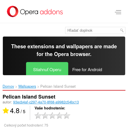
Preskočiť
na
hlavný
obsah
These extensions and wallpapers are made
for the
Opera browser
.
Stiahnuť Operu
Free for Android
Domov
Wallpapers
Pelican Island Sunset‎
Pelican Island Sunset
autor:
93ecb4af-c297-4a70-8f68-a9982c54bc13
4.8
Vaše hodnotenie
/ 5
Celkový počet hodnotení:
75