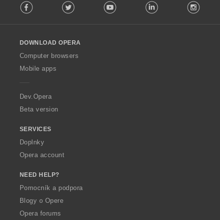
Facebook
Twitter
Youtube
LinkedIn
Instag
o
l
l
o
DOWNLOAD OPERA
w
O
Computer browsers
p
Mobile apps
e
r
a
Dev.Opera
Beta version
SERVICES
Doplnky
Opera account
NEED HELP?
Pomocník a podpora
Blogy o Opere
Opera forums