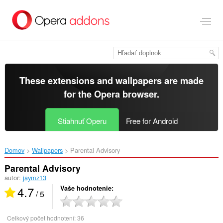
Preskočiť
na
hlavný
obsah
These extensions and wallpapers are made
for the
Opera browser
.
Stiahnuť Operu
Free for Android
Domov
Wallpapers
Parental Advisory‎
Parental Advisory
autor:
jaymz13
4.7
Vaše hodnotenie
/ 5
Celkový počet hodnotení:
36