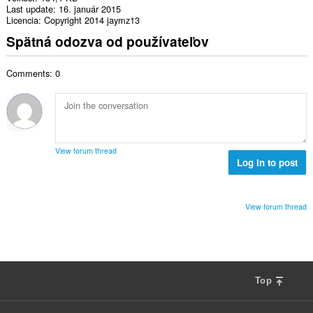
Last update
16. január 2015
Licencia
Copyright 2014 jaymz13
Spätná odozva od používateľov
Comments: 0
View forum thread
Log in to post
View forum thread
Top
F