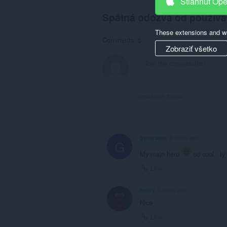
Stiahnuť Op
Spätná odozva od používa
These extensions and wa
Comments: 5
Zobraziť všetko
View forum thread
generalms
3 years ago
G
My main hero
so cool.. t
Link
mrtoy
3 years ago
Nice
Link