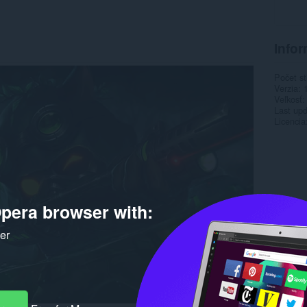
Infor
Počet st
Verzia
Veľkosť
Last up
Licencia
pera browser with:
ker