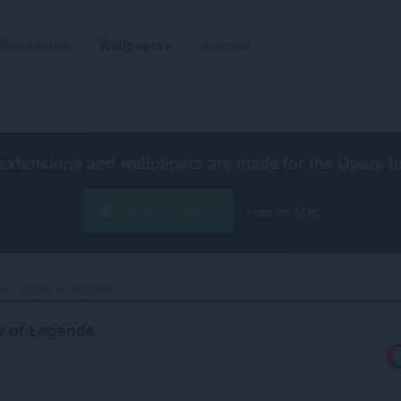
Rozšírenia
Wallpapers
Vývojár
extensions and wallpapers are made for the
Opera b
Stiahnuť Operu
Free for Mac
 League of Legends‎
 of Legends