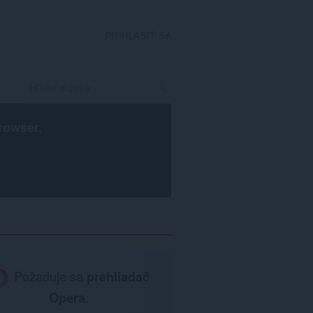
PRIHLÁSIŤ SA
rowser
.
Požaduje sa
prehliadač
Opera
.