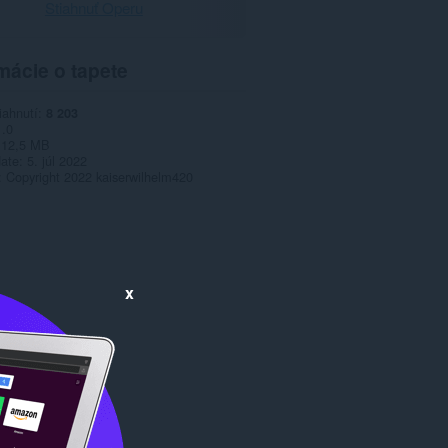
Stiahnuť Operu
mácie o tapete
iahnutí
8 203
1.0
12,5 MB
date
5. júl 2022
Copyright 2022 kaiserwilhelm420
x