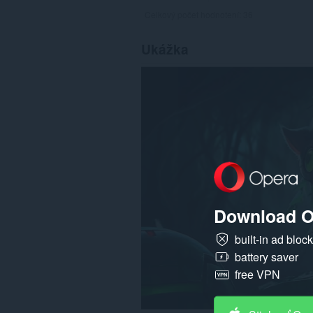
Celkový počet hodnotení:
36
Ukážka
Download O
built-in ad bloc
battery saver
free VPN