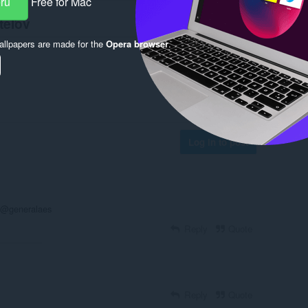
eru
Free for Mac
teľov
llpapers are made for the
Opera browser
.
Log in to post
y @generalaes
Reply
Quote
Reply
Quote