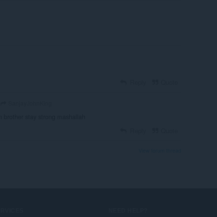
Reply
Quote
SanjayJohnKing
 brother stay strong mashallah
Reply
Quote
View forum thread
ERVICES
NEED HELP?