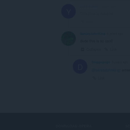
yuka-solrac
3 years ago
Y
This post is deleted!
Link
SanjayJohnKing
4 years ago
dude this is so cool!
Collapse
Link
Doggogogo
3 years ago
D
@sanjayjohnking
: amen
Link
DOWNLOAD OPERA
S