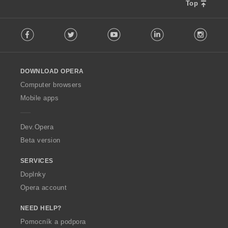
Top
F
Facebook
Twitter
Youtube
LinkedIn
Instag
o
l
l
o
DOWNLOAD OPERA
w
O
Computer browsers
p
Mobile apps
e
r
a
Dev.Opera
Beta version
SERVICES
Doplnky
Opera account
NEED HELP?
Pomocník a podpora