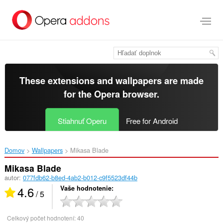
Preskočiť
na
hlavný
obsah
These extensions and wallpapers are made
for the
Opera browser
.
Stiahnuť Operu
Free for Android
Domov
Wallpapers
Mikasa Blade‎
Mikasa Blade
autor:
077fdb62-b8ed-4ab2-b012-c9f5523df44b
4.6
Vaše hodnotenie
/ 5
Celkový počet hodnotení:
40