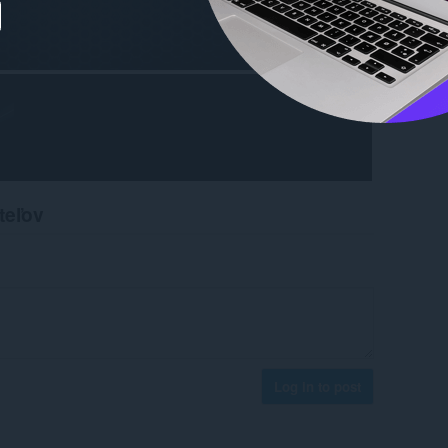
teľov
Log in to post