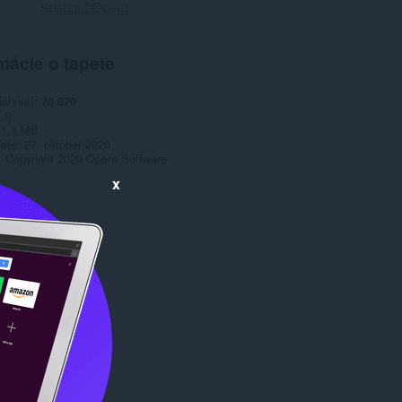
Stiahnuť Operu
mácie o tapete
iahnutí
70 870
1.0
1,3 MB
date
27. október 2020
Copyright 2020 Opera Software
x