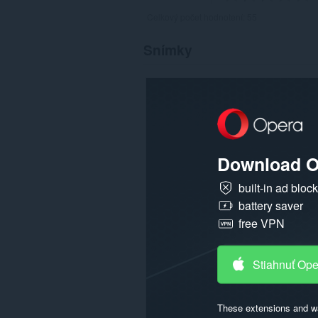
Celkový počet hodnotení:
55
Snímky
Download O
built-in ad bloc
battery saver
free VPN
Stiahnuť Op
These extensions and wa