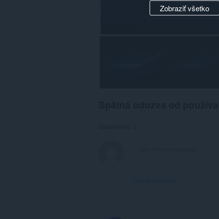
Zobraziť všetko
Spätná odozva od používa
Comments: 1
View forum thread