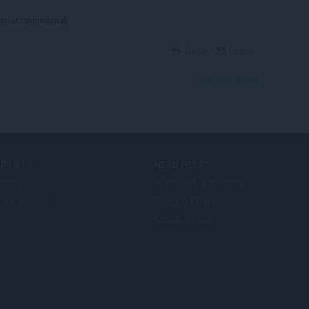
мени fakennomak
Reply
Quote
View forum thread
ERVICES
NEED HELP?
plnky
Pomocník a podpora
era account
Blogy o Opere
Opera forums