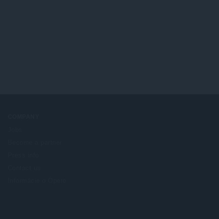
COMPANY
Jobs
Become a partner
Press info
Contact us
Informácie o Opere