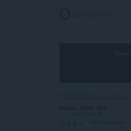
Preskočiť
na
hlavný
obsah
These 
Domov
Wallpapers
Mecha - White Wolf‎
Mecha - White Wolf
autor:
Opera Software
4.8
Vaše hodnotenie
/ 5