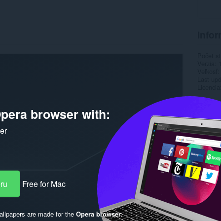
Infor
Počet st
Verzia
Veľkosť
Last up
Licencia
pera browser with:
ker
eru
Free for Mac
llpapers are made for the
Opera browser
.