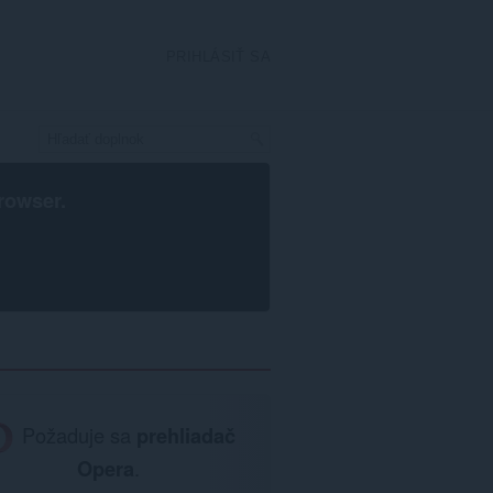
PRIHLÁSIŤ SA
rowser
.
Požaduje sa
prehliadač
Opera
.