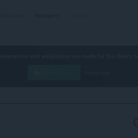
Rozšírenia
Wallpapers
Vývojár
extensions and wallpapers are made for the
Opera b
Stiahnuť Operu
Free for Mac