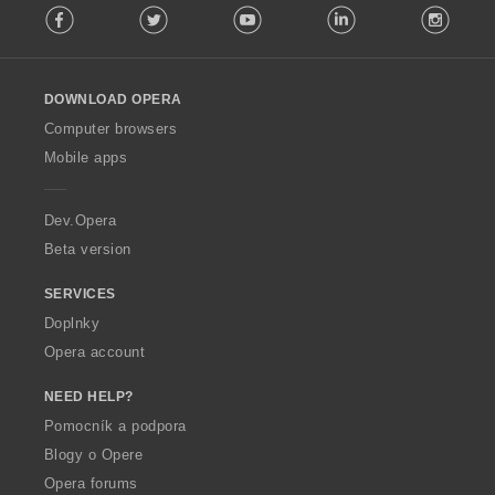
Facebook
Twitter
Youtube
LinkedIn
Instag
o
l
l
o
DOWNLOAD OPERA
w
O
Computer browsers
p
Mobile apps
e
r
a
Dev.Opera
Beta version
SERVICES
Doplnky
Opera account
NEED HELP?
Pomocník a podpora
Blogy o Opere
Opera forums