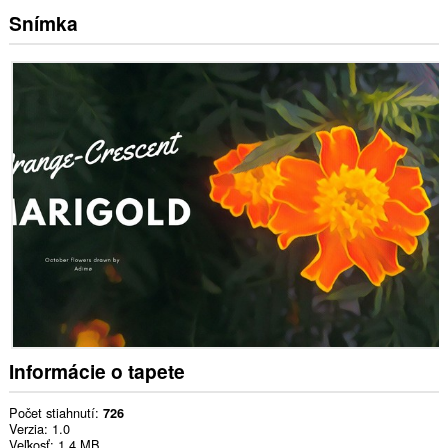
Snímka
Informácie o tapete
Počet stiahnutí
726
Verzia
1.0
Veľkosť
1,4 MB