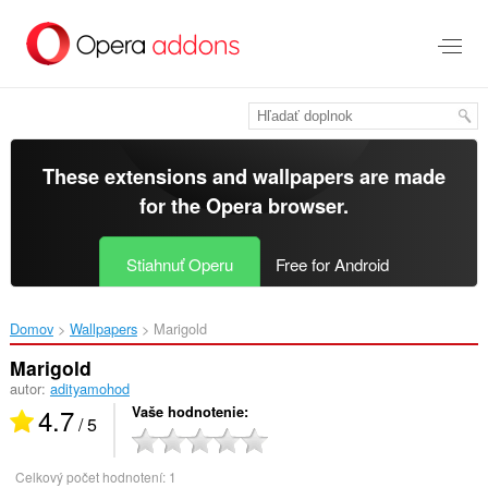
Preskočiť
na
hlavný
obsah
These extensions and wallpapers are made
for the
Opera browser
.
Stiahnuť Operu
Free for Android
Domov
Wallpapers
Marigold‎
Marigold
autor:
adityamohod
4.7
Vaše hodnotenie
/ 5
Celkový počet hodnotení:
1