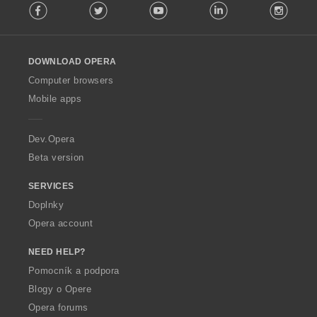
Facebook
Twitter
Youtube
LinkedIn
Instag
o
l
l
o
DOWNLOAD OPERA
w
O
Computer browsers
p
Mobile apps
e
r
a
Dev.Opera
Beta version
SERVICES
Doplnky
Opera account
NEED HELP?
Pomocník a podpora
Blogy o Opere
Opera forums