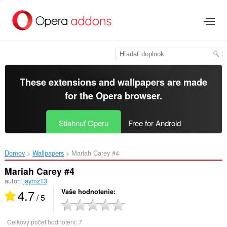
Preskočiť
na
hlavný
obsah
These extensions and wallpapers are made
for the
Opera browser
.
Stiahnuť Operu
Free for Android
Domov
Wallpapers
Mariah Carey #4‎
Mariah Carey #4
autor:
jaymz13
4.7
Vaše hodnotenie
/ 5
Celkový počet hodnotení:
7