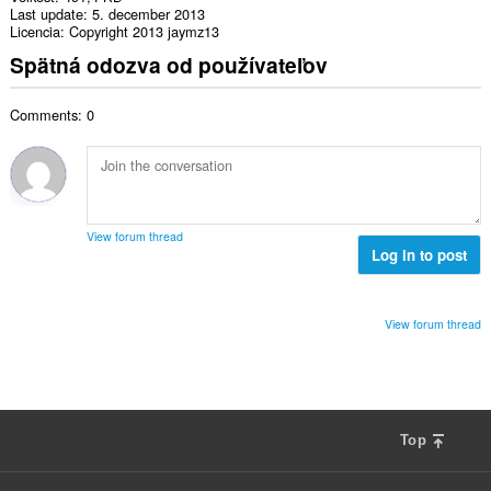
Last update
5. december 2013
Licencia
Copyright 2013 jaymz13
Spätná odozva od používateľov
Comments: 0
View forum thread
Log in to post
View forum thread
Top
F