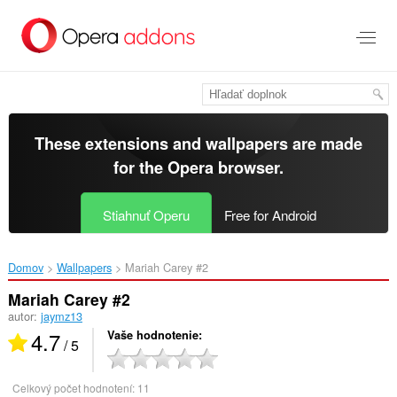
Preskočiť
na
hlavný
obsah
These extensions and wallpapers are made
for the
Opera browser
.
Stiahnuť Operu
Free for Android
Domov
Wallpapers
Mariah Carey #2‎
Mariah Carey #2
autor:
jaymz13
4.7
Vaše hodnotenie
/ 5
Celkový počet hodnotení:
11