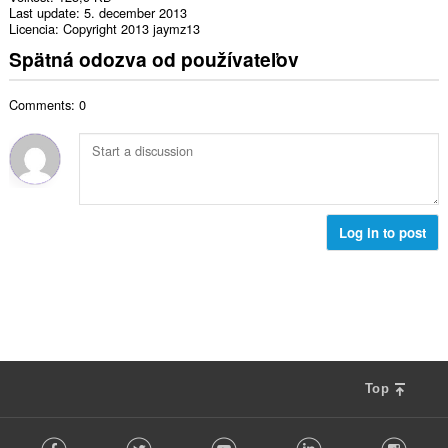
Last update
5. december 2013
Licencia
Copyright 2013 jaymz13
Spätná odozva od používateľov
Comments: 0
Log in to post
Top
F
Facebook
Twitter
Youtube
LinkedIn
Instag
o