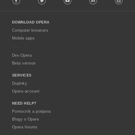
l
l
o
DOWNLOAD OPERA
w
O
Computer browsers
p
Mobile apps
e
r
a
Dev.Opera
Beta version
SERVICES
Doplnky
Opera account
NEED HELP?
Pomocník a podpora
Blogy o Opere
Opera forums