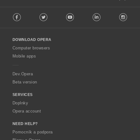
F
Facebook
Twitter
Youtube
LinkedIn
Instag
o
l
l
o
DOWNLOAD OPERA
w
O
Computer browsers
p
Mobile apps
e
r
a
Dev.Opera
Beta version
SERVICES
Doplnky
Opera account
NEED HELP?
Pomocník a podpora