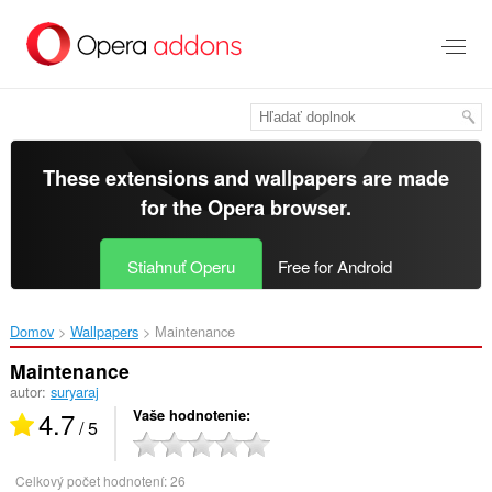
Preskočiť
na
hlavný
obsah
These extensions and wallpapers are made
for the
Opera browser
.
Stiahnuť Operu
Free for Android
Domov
Wallpapers
Maintenance‎
Maintenance
autor:
suryaraj
4.7
Vaše hodnotenie
/ 5
Celkový počet hodnotení:
26