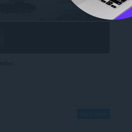
teľov
Log in to post