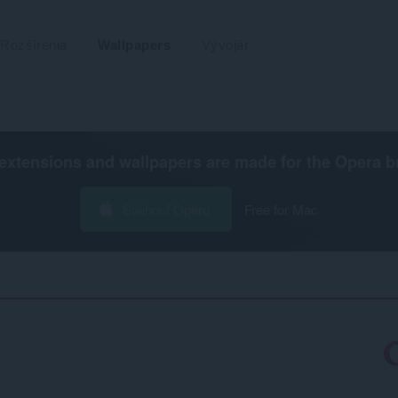
Rozšírenia
Wallpapers
Vývojár
extensions and wallpapers are made for the
Opera b
Stiahnuť Operu
Free for Mac