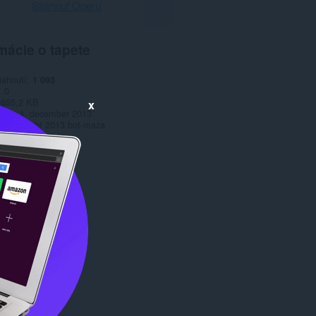
Stiahnuť Operu
mácie o tapete
iahnutí
1 093
1.0
655,2 KB
x
date
4. december 2013
Copyright 2013 bot-maza