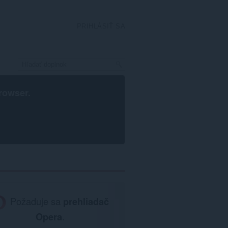
PRIHLÁSIŤ SA
rowser
.
Požaduje sa
prehliadač
Opera
.