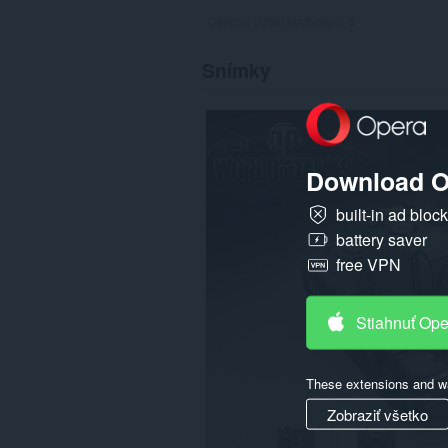
Celkový počet hodnotení:
6
Snímky
Download O
built-in ad bloc
battery saver
free VPN
Stiahnuť Op
These extensions and wa
Zobraziť všetko