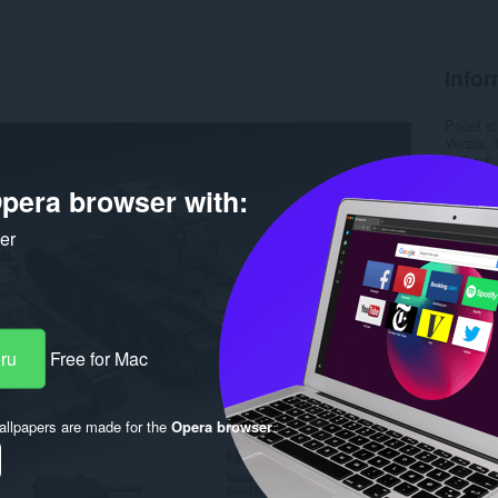
Infor
Počet st
Verzia
Veľkosť
Last up
pera browser with:
Licencia
ker
eru
Free for Mac
llpapers are made for the
Opera browser
.