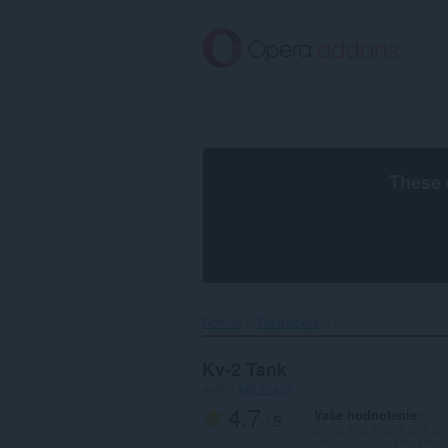
Preskočiť
na
hlavný
obsah
These 
Domov
Wallpapers
Kv-2 Tank‎
Kv-2 Tank
autor:
bot-maza
4.7
Vaše hodnotenie
/ 5