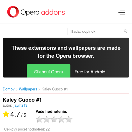
Preskočiť
na
hlavný
obsah
These extensions and wallpapers are made
for the
Opera browser
.
Stiahnuť Operu
Free for Android
Domov
Wallpapers
Kaley Cuoco #1‎
Kaley Cuoco #1
autor:
jaymz13
4.7
Vaše hodnotenie
/ 5
Celkový počet hodnotení:
22