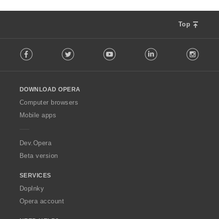
Top
F
Facebook
Twitter
Youtube
LinkedIn
Instag
o
l
l
o
DOWNLOAD OPERA
w
O
Computer browsers
p
Mobile apps
e
r
a
Dev.Opera
Beta version
SERVICES
Doplnky
Opera account