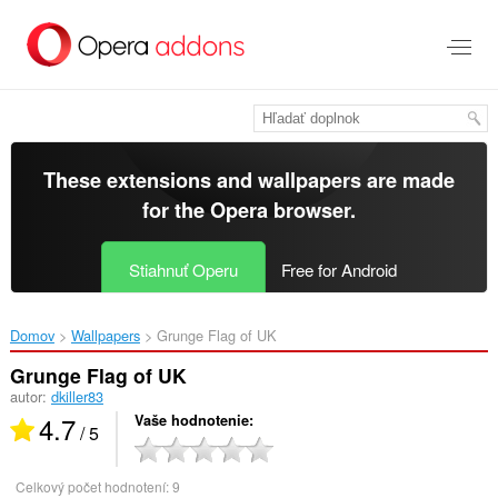
Preskočiť
na
hlavný
obsah
These extensions and wallpapers are made
for the
Opera browser
.
Stiahnuť Operu
Free for Android
Domov
Wallpapers
Grunge Flag of UK‎
Grunge Flag of UK
autor:
dkiller83
4.7
Vaše hodnotenie
/ 5
Celkový počet hodnotení:
9