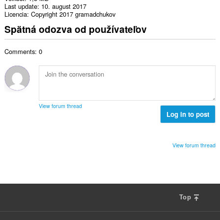
Last update
10. august 2017
Licencia
Copyright 2017 gramadchukov
Spätná odozva od používateľov
Comments: 0
View forum thread
Log in to post
View forum thread
Top
F