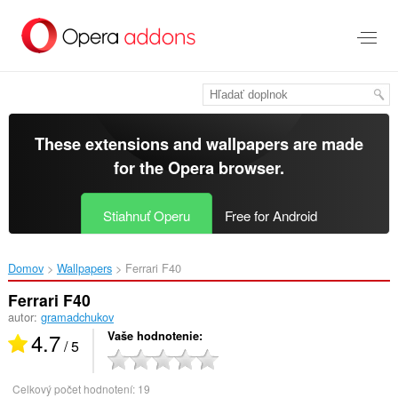
Preskočiť
na
hlavný
obsah
These extensions and wallpapers are made
for the
Opera browser
.
Stiahnuť Operu
Free for Android
Domov
Wallpapers
Ferrari F40‎
Ferrari F40
autor:
gramadchukov
4.7
Vaše hodnotenie
/ 5
Celkový počet hodnotení:
19