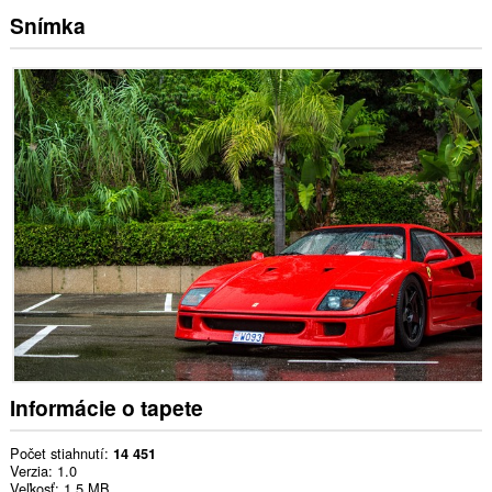
Snímka
Informácie o tapete
Počet stiahnutí
14 451
Verzia
1.0
Veľkosť
1,5 MB