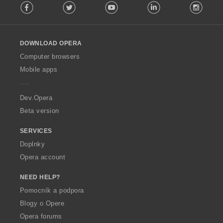
Facebook
Twitter
Youtube
LinkedIn
Instag
o
l
l
o
DOWNLOAD OPERA
w
O
Computer browsers
p
Mobile apps
e
r
a
Dev.Opera
Beta version
SERVICES
Doplnky
Opera account
NEED HELP?
Pomocník a podpora
Blogy o Opere
Opera forums