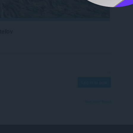
teľov
Log in to post
View forum thread