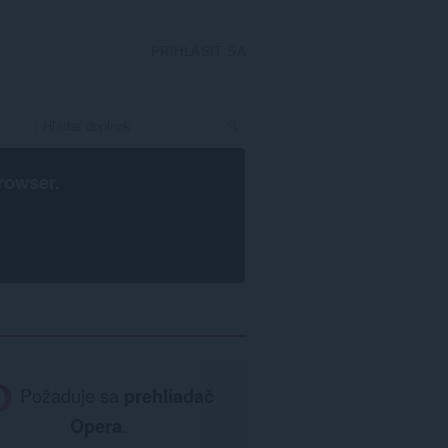
PRIHLÁSIŤ SA
rowser
.
Požaduje sa
prehliadač
Opera
.