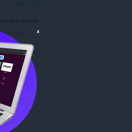
Stiahnuť Operu
mácie o tapete
x
iahnutí
6 681
1.0
702,1 KB
date
5. december 2013
Copyright 2013 jaymz13