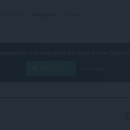
Rozšírenia
Wallpapers
Vývojár
extensions and wallpapers are made for the
Opera b
Stiahnuť Operu
Free for Mac