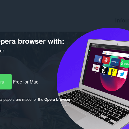
Infor
Počet st
Verzia
pera browser with:
Veľkosť
Last up
ker
Licencia
eru
Free for Mac
llpapers are made for the
Opera browser
.