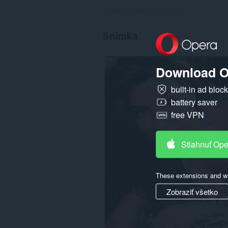
Celkový počet hodnotení:
11
Snímka
Download O
built-in ad bloc
battery saver
free VPN
Stiahnuť Op
These extensions and wa
Zobraziť všetko