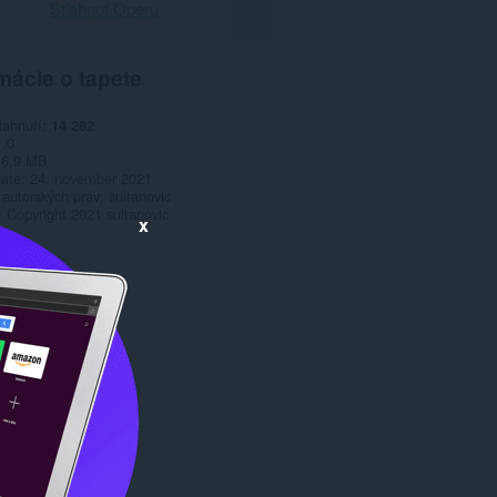
Stiahnuť Operu
mácie o tapete
iahnutí
14 282
1.0
6,9 MB
date
24. november 2021
 autorských práv
sultanovic
Copyright 2021 sultanovic
x