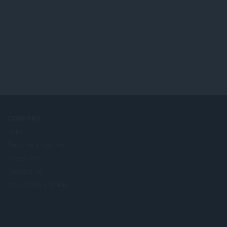
COMPANY
Jobs
Become a partner
Press info
Contact us
Informácie o Opere