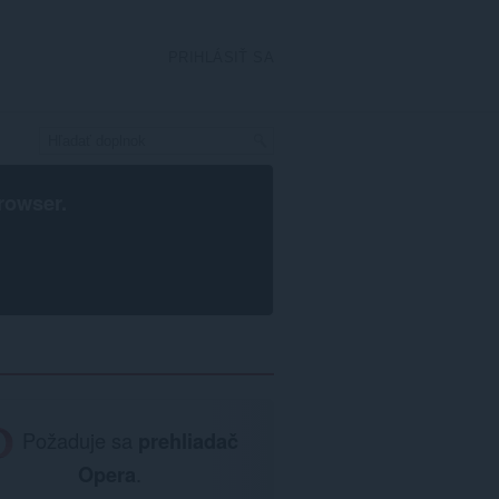
PRIHLÁSIŤ SA
rowser
.
Požaduje sa
prehliadač
Opera
.