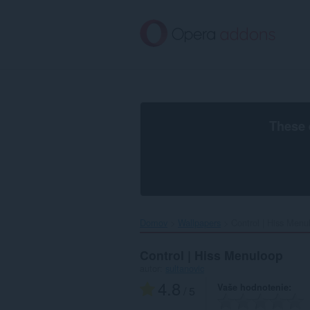
Preskočiť
na
hlavný
obsah
These 
Domov
Wallpapers
Control | Hiss Menul
Control | Hiss Menuloop
autor:
sultanovic
4.8
Vaše hodnotenie
/ 5