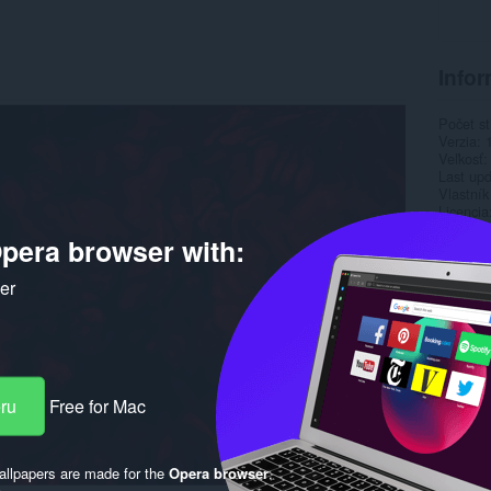
Infor
Počet st
Verzia
Veľkosť
Last up
Vlastník
Licencia
pera browser with:
ker
eru
Free for Mac
llpapers are made for the
Opera browser
.