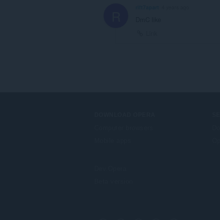
rift7apart
4 years ago
R
DmC like
Link
DOWNLOAD OPERA
S
Computer browsers
Do
Mobile apps
Op
Dev.Opera
Beta version
F
o