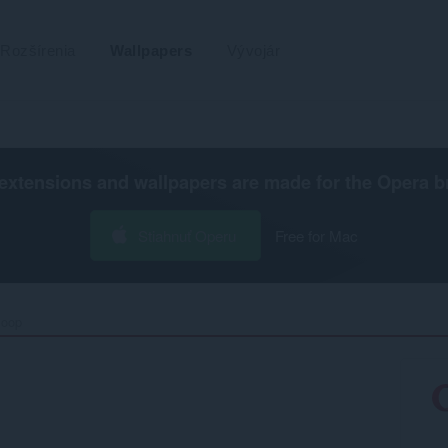
Rozšírenia
Wallpapers
Vývojár
extensions and wallpapers are made for the
Opera b
Stiahnuť Operu
Free for Mac
oop‎