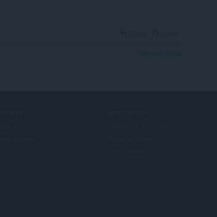
Reply
Quote
View forum thread
ERVICES
NEED HELP?
plnky
Pomocník a podpora
era account
Blogy o Opere
Opera forums