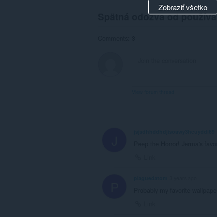
Zobraziť všetko
Spätná odozva od používa
Comments: 3
View forum thread
jsjsdhhddhdjisoawy3heuyddi69
J
Peep the Horror! Jerma's favor
Link
plaguedatom
3 years ago
P
Probably my favorite wallpape
Link