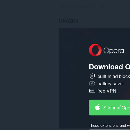
Celkový počet hodnotení:
65
Ukážka
Download O
built-in ad bloc
battery saver
free VPN
Stiahnuť Op
These extensions and wa