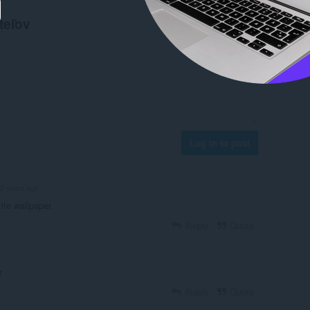
teľov
Log in to post
2 years ago
ite wallpaper.
Reply
Quote
r
Reply
Quote