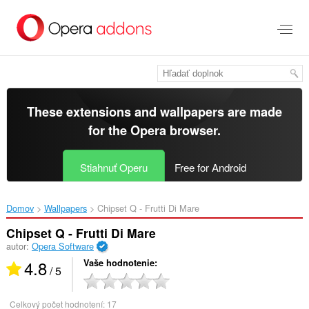
Preskočiť
na
hlavný
obsah
These extensions and wallpapers are made
for the
Opera browser
.
Stiahnuť Operu
Free for Android
Domov
Wallpapers
Chipset Q - Frutti Di Mare‎
Chipset Q - Frutti Di Mare
autor:
Opera Software
4.8
Vaše hodnotenie
/ 5
Celkový počet hodnotení:
17