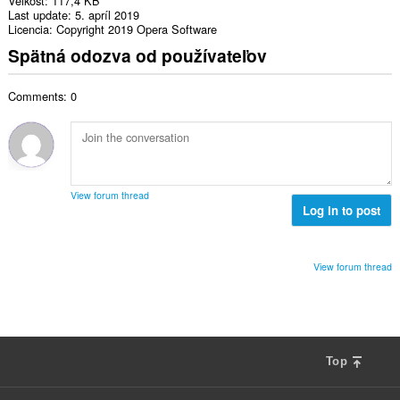
Veľkosť
117,4 KB
Last update
5. apríl 2019
Licencia
Copyright 2019 Opera Software
Spätná odozva od používateľov
Comments: 0
View forum thread
Log in to post
View forum thread
Top
F