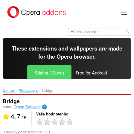
Preskočiť
na
hlavný
obsah
These extensions and wallpapers are made
for the
Opera browser
.
Stiahnuť Operu
Free for Android
Domov
Wallpapers
Bridge‎
Bridge
autor:
Opera Software
4.7
Vaše hodnotenie
/ 5
Celkový počet hodnotení:
61