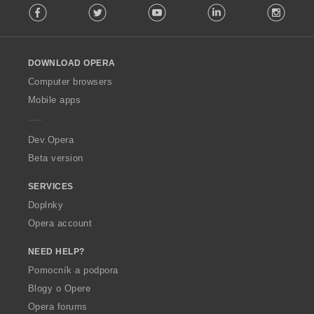
Facebook
Twitter
Youtube
LinkedIn
Instag
o
l
l
o
DOWNLOAD OPERA
w
O
Computer browsers
p
Mobile apps
e
r
a
Dev.Opera
Beta version
SERVICES
Doplnky
Opera account
NEED HELP?
Pomocník a podpora
Blogy o Opere
Opera forums