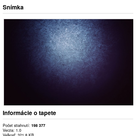
Snímka
Informácie o tapete
Počet stiahnutí
198 377
Verzia
1.0
Veľkosť
321,8 KB