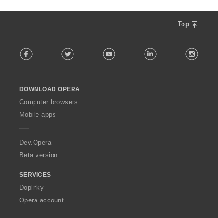
Top
F
Facebook
Twitter
Youtube
LinkedIn
Instag
o
l
l
o
DOWNLOAD OPERA
w
O
Computer browsers
p
Mobile apps
e
r
a
Dev.Opera
Beta version
SERVICES
Doplnky
Opera account