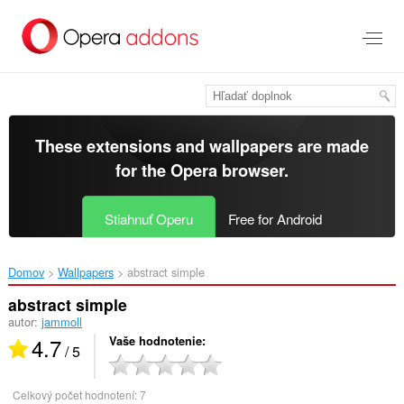
Preskočiť
na
hlavný
obsah
These extensions and wallpapers are made
for the
Opera browser
.
Stiahnuť Operu
Free for Android
Domov
Wallpapers
abstract simple‎
abstract simple
autor:
jammoll
4.7
Vaše hodnotenie
/ 5
Celkový počet hodnotení:
7