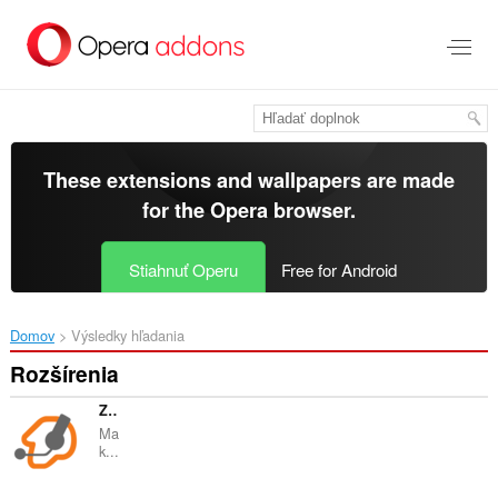
Preskočiť
na
hlavný
obsah
These extensions and wallpapers are made
for the
Opera browser
.
Stiahnuť Operu
Free for Android
Domov
Výsledky hľadania
Rozšírenia
Zoiper Click2Dial
Ma
k...