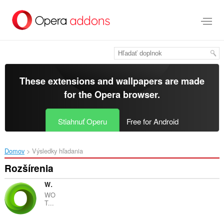
Preskočiť
na
hlavný
obsah
These extensions and wallpapers are made
for the
Opera browser
.
Stiahnuť Operu
Free for Android
Domov
Výsledky hľadania
Rozšírenia
WOT
WO
T...