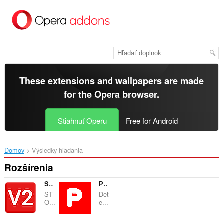
Preskočiť
na
hlavný
obsah
These extensions and wallpapers are made
for the
Opera browser
.
Stiahnuť Operu
Free for Android
Domov
Výsledky hľadania
Rozšírenia
STOP-IT V2
PhishPurge
ST
Det
O...
e...