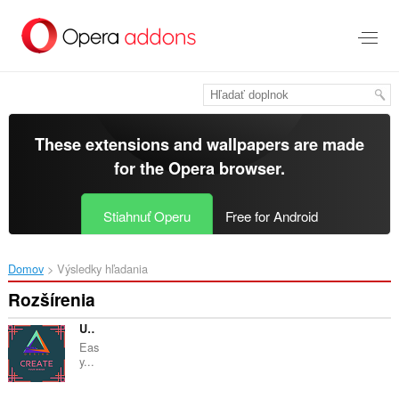
Preskočiť
na
hlavný
obsah
These extensions and wallpapers are made
for the
Opera browser
.
Stiahnuť Operu
Free for Android
Domov
Výsledky hľadania
Rozšírenia
Ultra Design
Eas
y...