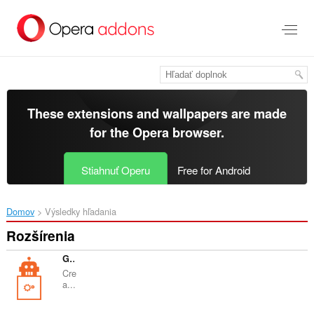
Preskočiť
na
hlavný
obsah
These extensions and wallpapers are made
for the
Opera browser
.
Stiahnuť Operu
Free for Android
Domov
Výsledky hľadania
Rozšírenia
GrabzIt Web Scraping Assistant
Cre
a...