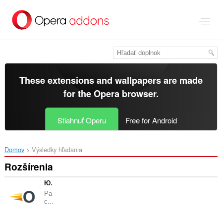
Preskočiť
na
hlavný
obsah
These extensions and wallpapers are made
for the
Opera browser
.
Stiahnuť Operu
Free for Android
Domov
Výsledky hľadania
Rozšírenia
Юзабилити тест рекордер v2
Ра
с...