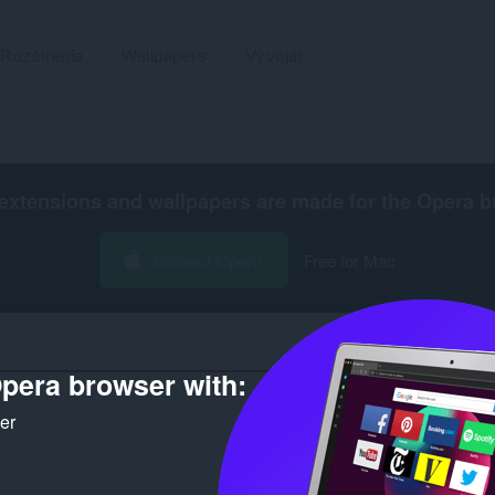
Rozšírenia
Wallpapers
Vývojár
extensions and wallpapers are made for the
Opera b
Stiahnuť Operu
Free for Mac
pera browser with:
Počet výsledkov hľadania pre vývojár
ker