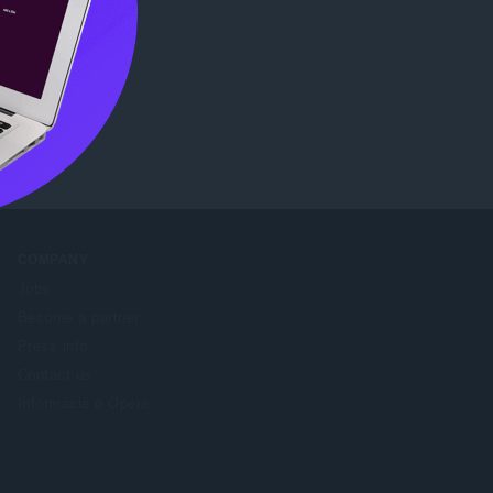
e
.
COMPANY
Jobs
Become a partner
Press info
Contact us
Informácie o Opere