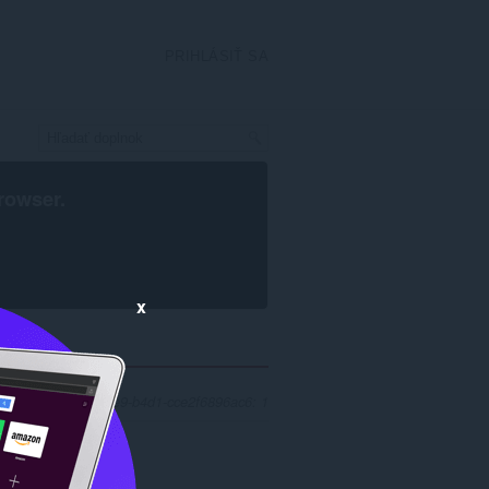
PRIHLÁSIŤ SA
rowser
.
x
a ae22c476-1239-43e9-b4d1-cce2f6896ac6: 1