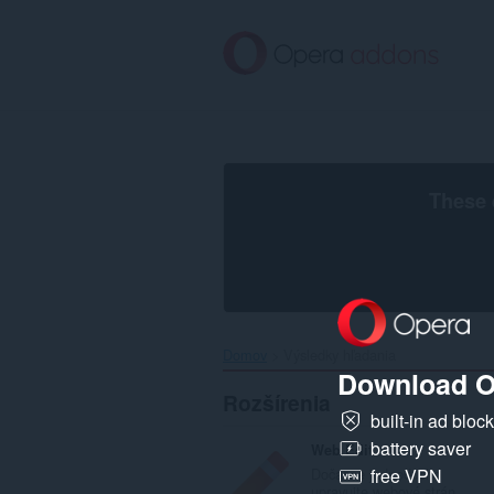
Preskočiť
na
hlavný
obsah
These 
Domov
Výsledky hľadania
Download O
Rozšírenia
built-in ad bloc
battery saver
Web Edit
Dočasne jednoducho
free VPN
upravujte webové strán...