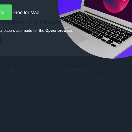
eru
Free for Mac
enašli ste, čo potrebujete? Pozrite si
Chrome Web Stor
llpapers are made for the
Opera browser
.
ERVICES
NEED HELP?
plnky
Pomocník a podpora
era account
Blogy o Opere
Opera forums