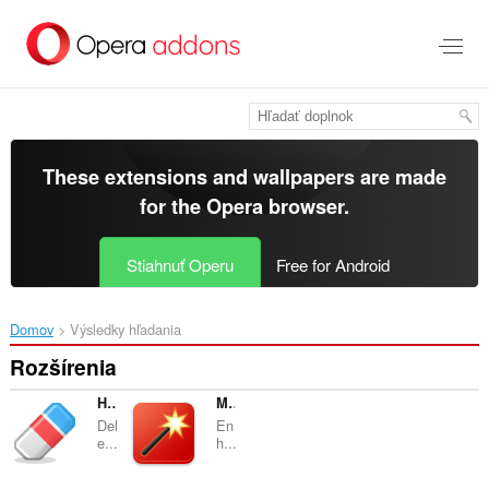
Preskočiť
na
hlavný
obsah
These extensions and wallpapers are made
for the
Opera browser
.
Stiahnuť Operu
Free for Android
Domov
Výsledky hľadania
Rozšírenia
History Eraser
Magic Actions for YouTube™
Del
En
e...
h...