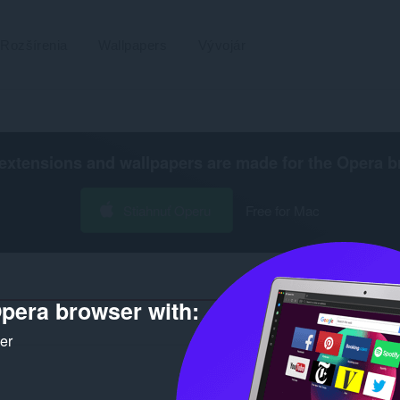
Rozšírenia
Wallpapers
Vývojár
extensions and wallpapers are made for the
Opera b
Stiahnuť Operu
Free for Mac
pera browser with:
Počet výsledkov 
ker