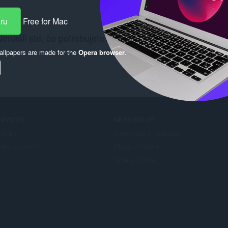
eru
Free for Mac
enašli ste, čo potrebujete? Pozrite si
Chrome Web Stor
llpapers are made for the
Opera browser
.
ERVICES
NEED HELP?
plnky
Pomocník a podpora
era account
Blogy o Opere
Opera forums