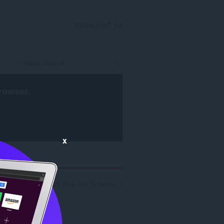
PRIHLÁSIŤ SA
rowser
.
x
hľadania pre vývojára Blue Tea Software: 1