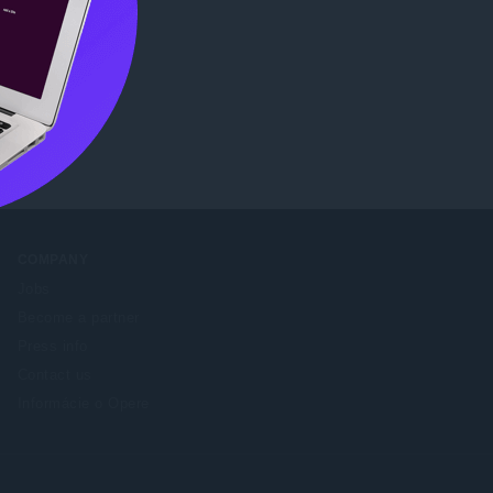
e
.
COMPANY
Jobs
Become a partner
Press info
Contact us
Informácie o Opere