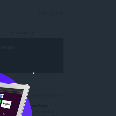
PRIHLÁSIŤ SA
rowser
.
x
a 91bfd777-ce58-455b-983e-76656f085ef2: 4
Linens Range
,
LINENS RANGE is a
.
brand famous to offer c...