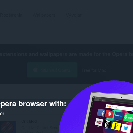
Rozšírenia
Wallpapers
Vývojár
extensions and wallpapers are made for the
Opera b
Stiahnuť Operu
Free for Mac
pera browser with:
Počet výsledkov hľadania pre vývojár
ker
CricMod
Green Rat Control
Get Live Cricket Score
A Guide to Hassle Free
updtae, Spot Light, Lat...
Clean and Hygienic Ho..