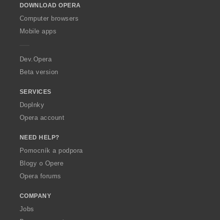
DOWNLOAD OPERA
w
O
Computer browsers
p
Mobile apps
e
r
a
Dev.Opera
Beta version
SERVICES
Doplnky
Opera account
NEED HELP?
Pomocník a podpora
Blogy o Opere
Opera forums
COMPANY
Jobs