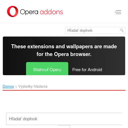
Preskočiť
na
hlavný
obsah
These extensions and wallpapers are made
for the
Opera browser
.
Stiahnuť Operu
Free for Android
Domov
Výsledky hľadania