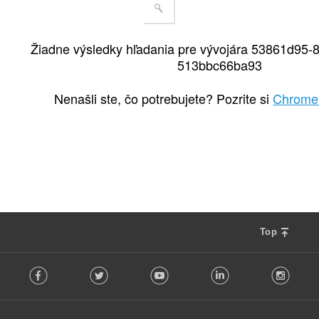
Žiadne výsledky hľadania pre vývojára 53861d95-
513bbc66ba93
Nenašli ste, čo potrebujete? Pozrite si
Chrome
Top
F
Facebook
Twitter
Youtube
LinkedIn
Instag
o
l
l
o