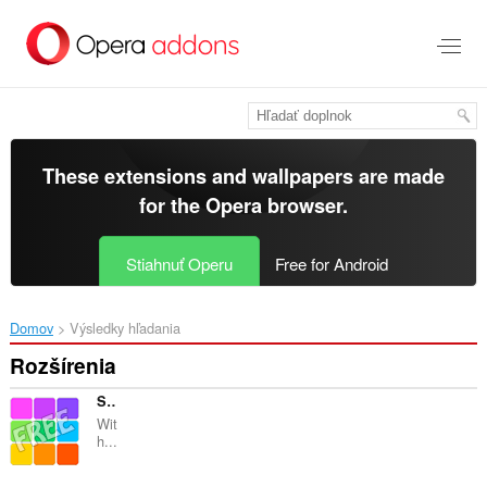
Preskočiť
na
hlavný
obsah
These extensions and wallpapers are made
for the
Opera browser
.
Stiahnuť Operu
Free for Android
Domov
Výsledky hľadania
Rozšírenia
SmallPDFfree for Opera
Wit
h...