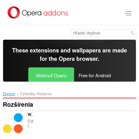
Preskočiť
na
hlavný
obsah
These extensions and wallpapers are made
for the
Opera browser
.
Stiahnuť Operu
Free for Android
Domov
Výsledky hľadania
Rozšírenia
Web Apps by 123apps
Edi
t...