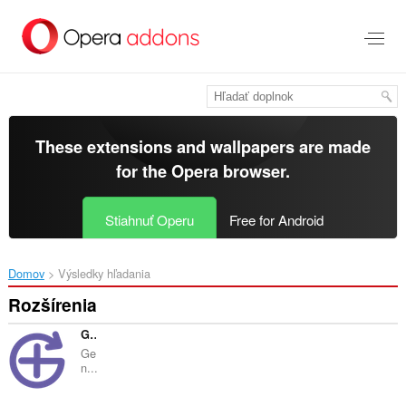
Preskočiť
na
hlavný
obsah
These extensions and wallpapers are made
for the
Opera browser
.
Stiahnuť Operu
Free for Android
Domov
Výsledky hľadania
Rozšírenia
Gender API Determines Gender of Name or E-Mail
Ge
n...