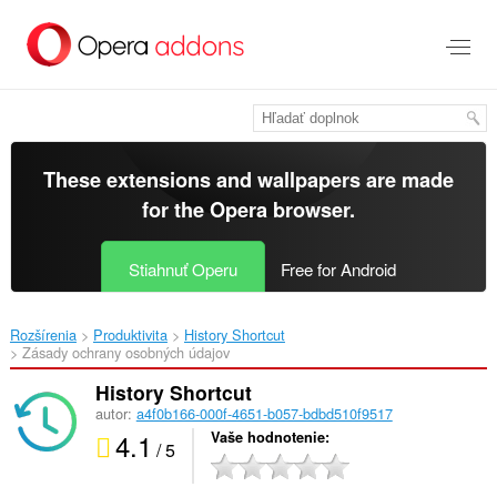
Preskočiť
na
hlavný
obsah
These extensions and wallpapers are made
for the
Opera browser
.
Stiahnuť Operu
Free for Android
Rozšírenia
Produktivita
History Shortcut‎
Zásady ochrany osobných údajov
History Shortcut
autor:
a4f0b166-000f-4651-b057-bdbd510f9517
4.1
Vaše hodnotenie
/ 5