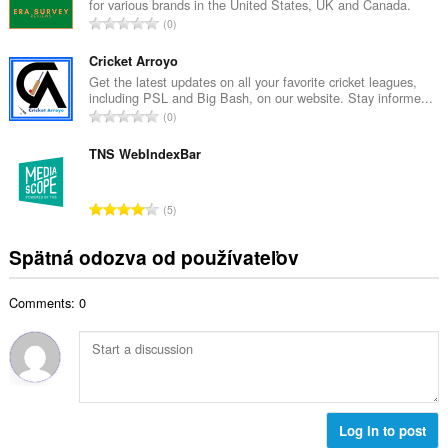
for various brands in the United States, UK and Canada.
o
č
C
0
v
e
e
ý
t
l
Cricket Arroyo
p
h
k
Get the latest updates on all your favorite cricket leagues,
o
o
including PSL and Big Bash, on our website. Stay informe...
o
č
C
d
0
v
e
e
n
ý
t
l
TNS WebIndexBar
o
p
h
k
t
o
o
o
e
č
C
d
5
v
n
e
e
n
ý
í
t
l
o
Spätná odozva od používateľov
p
:
h
k
t
o
o
o
e
č
d
Comments: 0
v
n
e
n
ý
í
t
o
p
:
h
t
o
o
e
č
d
n
e
n
í
t
Log in to post
o
:
h