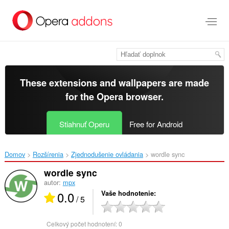
Preskočiť
na
hlavný
obsah
These extensions and wallpapers are made
for the
Opera browser
.
Stiahnuť Operu
Free for Android
Domov
Rozšírenia
Zjednodušenie ovládania
wordle sync‎
wordle sync
autor:
mpx
0.0
Vaše hodnotenie
/ 5
Celkový počet hodnotení:
0