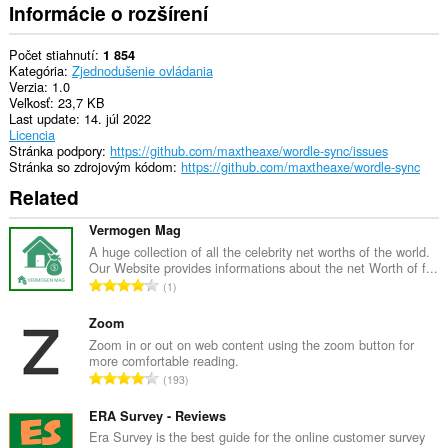
Informácie o rozšírení
Počet stiahnutí
1 854
Kategória
Zjednodušenie ovládania
Verzia
1.0
Veľkosť
23,7 KB
Last update
14. júl 2022
Licencia
Stránka podpory
https://github.com/maxtheaxe/wordle-sync/issues
Stránka so zdrojovým kódom
https://github.com/maxtheaxe/wordle-sync
Related
Vermogen Mag
A huge collection of all the celebrity net worths of the world.
Our Website provides informations about the net Worth of f...
C
1
e
l
Zoom
k
Zoom in or out on web content using the zoom button for
more comfortable reading.
o
C
193
v
e
ý
l
ERA Survey - Reviews
p
k
Era Survey is the best guide for the online customer survey
o