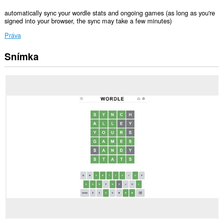
automatically sync your wordle stats and ongoing games (as long as you're
signed into your browser, the sync may take a few minutes)
Práva
Snímka
Toto
rozšírenie
má
prístup
k
vašim
dátam
na
niektorých
webových
stránkach.