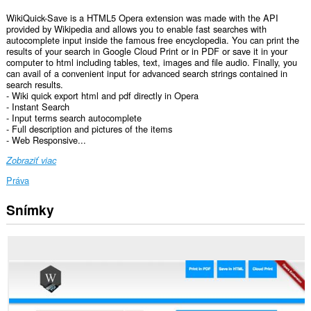
WikiQuick-Save is a HTML5 Opera extension was made with the API
provided by Wikipedia and allows you to enable fast searches with
autocomplete input inside the famous free encyclopedia. You can print the
results of your search in Google Cloud Print or in PDF or save it in your
computer to html including tables, text, images and file audio. Finally, you
can avail of a convenient input for advanced search strings contained in
search results.
- Wiki quick export html and pdf directly in Opera
- Instant Search
- Input terms search autocomplete
- Full description and pictures of the items
- Web Responsive...
Zobraziť viac
Práva
Snímky
Toto
rozšírenie
má
prístup
k
vašim
dátam
na
všetkých
webových