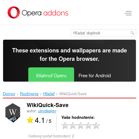
Preskočiť
na
hlavný
obsah
These extensions and wallpapers are made
for the
Opera browser
.
Stiahnuť Operu
Free for Android
Domov
Rozšírenia
Hľadať
WikiQuick-Save‎
WikiQuick-Save
autor:
ulmdesign
4.1
Vaše hodnotenie
/ 5
Celkový počet hodnotení:
2