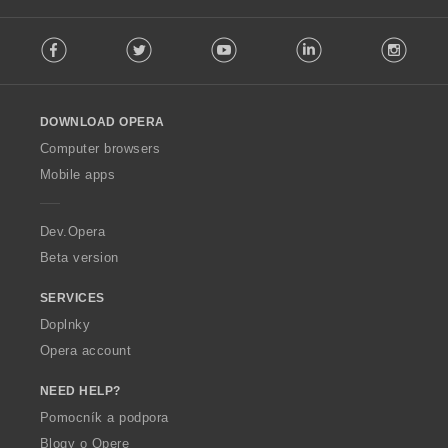
í
F
:
Facebook
Twitter
Youtube
LinkedIn
Instag
o
l
l
o
DOWNLOAD OPERA
w
O
Computer browsers
p
Mobile apps
e
r
a
Dev.Opera
Beta version
SERVICES
Doplnky
Opera account
NEED HELP?
Pomocník a podpora
Blogy o Opere