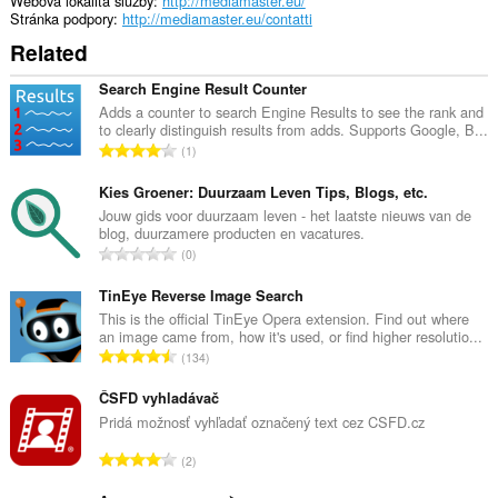
Webová lokalita služby
http://mediamaster.eu/
Stránka podpory
http://mediamaster.eu/contatti
Related
Search Engine Result Counter
Adds a counter to search Engine Results to see the rank and
to clearly distinguish results from adds. Supports Google, B...
C
1
e
l
Kies Groener: Duurzaam Leven Tips, Blogs, etc.
k
Jouw gids voor duurzaam leven - het laatste nieuws van de
blog, duurzamere producten en vacatures.
o
C
0
v
e
ý
l
TinEye Reverse Image Search
p
k
This is the official TinEye Opera extension. Find out where
o
an image came from, how it's used, or find higher resolutio...
o
č
C
134
v
e
e
ý
t
l
ČSFD vyhladávač
p
h
k
Pridá možnosť vyhľadať označený text cez CSFD.cz
o
o
o
č
C
d
2
v
e
e
n
ý
t