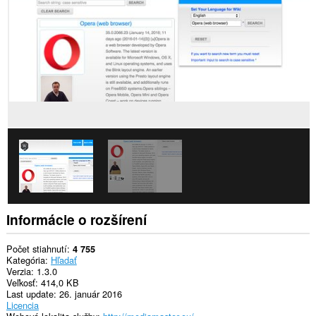
stránkach.
Toto
rozšírenie
má
prístup
k
vašim
listom
a
aktivite
prehliadania.
Informácie o rozšírení
Počet stiahnutí
4 755
Kategória
Hľadať
Verzia
1.3.0
Veľkosť
414,0 KB
Last update
26. január 2016
Licencia