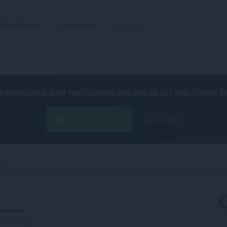
Rozšírenia
Wallpapers
Vývojár
extensions and wallpapers are made for the
Opera b
Stiahnuť Operu
Free for Mac
u‎
notenie