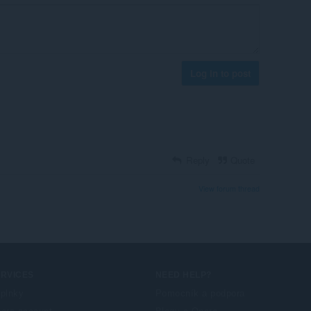
Log in to post
Reply
Quote
View forum thread
ERVICES
NEED HELP?
plnky
Pomocník a podpora