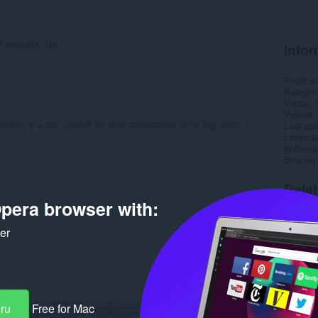
 requests, like :
Infor
Počet st
Kategór
Verzia
Veľkosť
bmiu in a tab. Usefull for slow connections or for big users ;)
Last up
Licencia
Webová l
..
Stránka
Rela
pera browser with:
ker
eru
Free for Mac