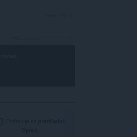
PRIHLÁSIŤ SA
rowser
.
Požaduje sa
prehliadač
Opera
.