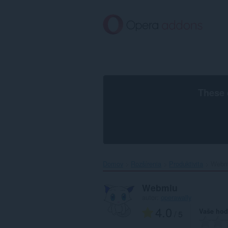
Preskočiť
na
hlavný
obsah
These 
Domov
Rozšírenia
Produktivita
Webmi
Webmiu
autor:
operawally
4.0
Vaše hod
/ 5