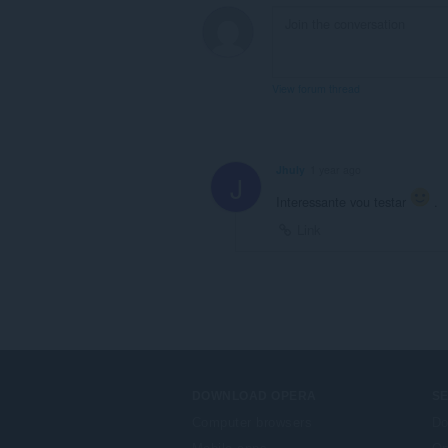
View forum thread
Jhuly
1 year ago
J
Interessante vou testar
.
Link
DOWNLOAD OPERA
S
Computer browsers
Do