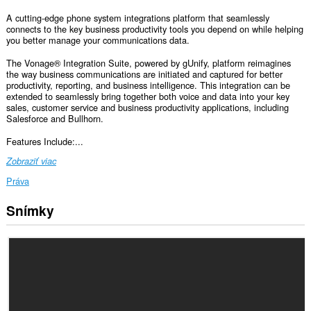
A cutting-edge phone system integrations platform that seamlessly
connects to the key business productivity tools you depend on while helping
you better manage your communications data.
The Vonage® Integration Suite, powered by gUnify, platform reimagines
the way business communications are initiated and captured for better
productivity, reporting, and business intelligence. This integration can be
extended to seamlessly bring together both voice and data into your key
sales, customer service and business productivity applications, including
Salesforce and Bullhorn.
Features Include:...
Zobraziť viac
Práva
Snímky
Toto
rozšírenie
má
prístup
k
vašim
dátam
na
všetkých