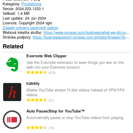
system
Kategória
Produktivita
tray.
Verzia
2024.223.1233.1
Veľkosť
1,4 MB
Toto
Last update
24. jún 2024
rozšírenie
Licencia
Copyright 2024 vgis
má
Zásady ochrany osobných údajov
prístup
Webová lokalita služby
https://www.vonage.com/business/what-we-do/unified-communications/crm-integrations/
k
Stránka podpory
https://businesssupport.vonage.com/articles/Answer/Vonage-Integration-Suite
vašim
listom
Related
a
aktivite
Evernote Web Clipper
prehliadania.
Use the Evernote extension to save things you see on the
web into your Evernote account.
C
610
e
l
h264ify
k
Makes YouTube stream H.264 videos instead of VP8/VP9
videos
o
C
51
v
e
ý
l
Auto Pause|Stop for YouTube™
p
k
Automatically pause or stop YouTube videos from playing
o
o
č
C
15
v
e