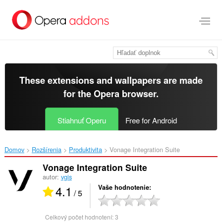
Preskočiť
na
hlavný
obsah
These extensions and wallpapers are made
for the
Opera browser
.
Stiahnuť Operu
Free for Android
Domov
Rozšírenia
Produktivita
Vonage Integration Suite‎
Vonage Integration Suite
autor:
vgis
4.1
Vaše hodnotenie
/ 5
Celkový počet hodnotení:
3