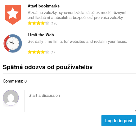
e
ý
t
l
Atavi bookmarks
p
h
k
Vizuálne záložky, synchronizácia záložiek medzi rôznymi
o
o
prehliadačmi a absolútna bezpečnosť pre vaše záložky
o
č
C
d
170
v
e
e
n
ý
t
l
Limit the Web
o
p
h
k
t
Set daily time limits for websites and reclaim your focus.
o
o
o
e
č
C
d
1
v
n
e
e
n
ý
í
t
l
o
Spätná odozva od používateľov
p
:
h
k
t
o
o
o
e
č
d
Comments: 0
v
n
e
n
ý
í
t
o
p
:
h
t
o
o
e
č
d
n
e
n
í
t
Log in to post
o
:
h
t
o
e
d