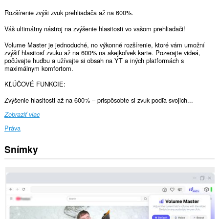
Rozšírenie zvýši zvuk prehliadača až na 600%.
Váš ultimátny nástroj na zvýšenie hlasitosti vo vašom prehliadači!
Volume Master je jednoduché, no výkonné rozšírenie, ktoré vám umožní
zvýšiť hlasitosť zvuku až na 600% na akejkoľvek karte. Pozerajte videá,
počúvajte hudbu a užívajte si obsah na YT a iných platformách s
maximálnym komfortom.
KĽÚČOVÉ FUNKCIE:
Zvýšenie hlasitosti až na 600% – prispôsobte si zvuk podľa svojich...
Zobraziť viac
Práva
Snímky
Toto
rozšírenie
má
prístup
k
vašim
dátam
na
všetkých