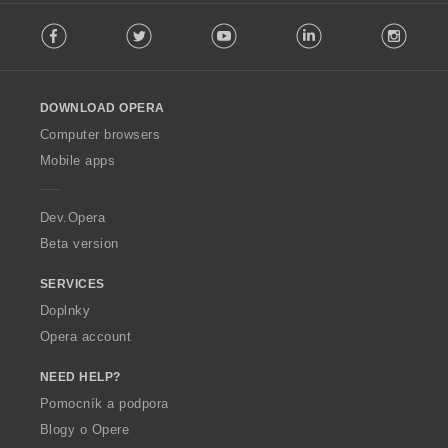
F
:
Facebook
Twitter
Youtube
LinkedIn
Instag
o
l
l
o
DOWNLOAD OPERA
w
O
Computer browsers
p
Mobile apps
e
r
a
Dev.Opera
Beta version
SERVICES
Doplnky
Opera account
NEED HELP?
Pomocník a podpora
Blogy o Opere