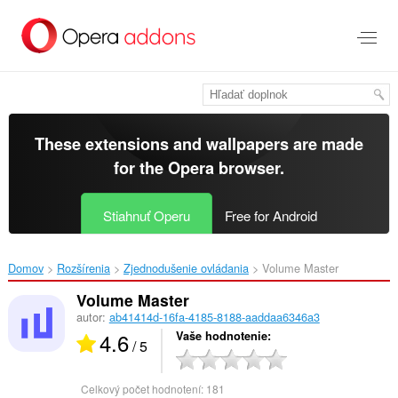
Preskočiť
na
hlavný
obsah
These extensions and wallpapers are made
for the
Opera browser
.
Stiahnuť Operu
Free for Android
Domov
Rozšírenia
Zjednodušenie ovládania
Volume Master‎
Volume Master
autor:
ab41414d-16fa-4185-8188-aaddaa6346a3
4.6
Vaše hodnotenie
/ 5
Celkový počet hodnotení:
181