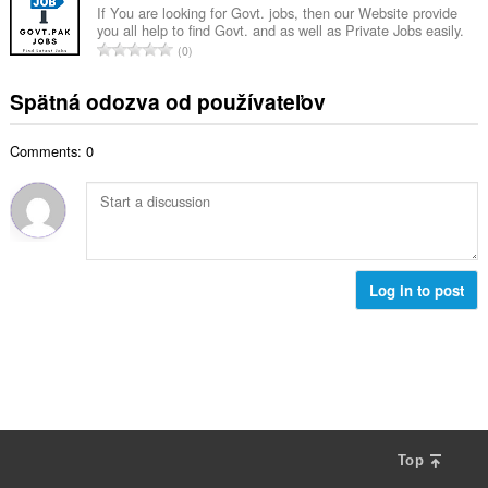
h
k
t
If You are looking for Govt. jobs, then our Website provide
o
o
you all help to find Govt. and as well as Private Jobs easily.
o
e
č
C
d
0
v
n
e
e
n
ý
í
t
l
o
Spätná odozva od používateľov
p
:
h
k
t
o
o
o
e
č
d
Comments: 0
v
n
e
n
ý
í
t
o
p
:
h
t
o
o
e
č
d
n
e
n
í
t
Log in to post
o
:
h
t
o
e
d
n
n
í
o
:
t
e
n
Top
í