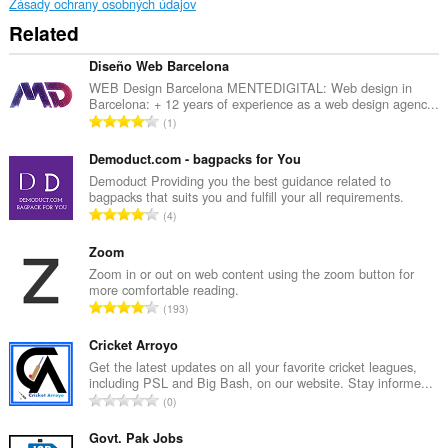
can
Zásady ochrany osobných údajov
store
Related
an
unlimited
amount
Diseño Web Barcelona
of
WEB Design Barcelona MENTEDIGITAL: Web design in
client-
Barcelona: + 12 years of experience as a web design agenc...
side
C
1
data.
e
l
Demoduct.com - bagpacks for You
k
Demoduct Providing you the best guidance related to
bagpacks that suits you and fulfill your all requirements.
o
C
4
v
e
ý
l
Zoom
p
k
Zoom in or out on web content using the zoom button for
o
more comfortable reading.
o
č
C
193
v
e
e
ý
t
l
Cricket Arroyo
p
h
k
Get the latest updates on all your favorite cricket leagues,
o
o
including PSL and Big Bash, on our website. Stay informe...
o
č
C
d
0
v
e
e
n
ý
t
l
Govt. Pak Jobs
o
p