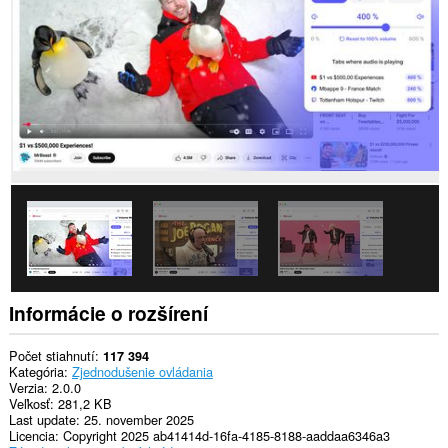
webových
stránkach.
Toto
rozšírenie
má
prístup
k
vašim
dátam
na
niektorých
webových
stránkach.
Toto
rozšírenie
má
prístup
k
Informácie o rozšírení
vašim
listom
a
Počet stiahnutí
117 394
aktivite
Kategória
Zjednodušenie ovládania
prehliadania.
Verzia
2.0.0
Veľkosť
281,2 KB
This
Last update
25. november 2025
extension
Licencia
Copyright 2025 ab41414d-16fa-4185-8188-aaddaa6346a3