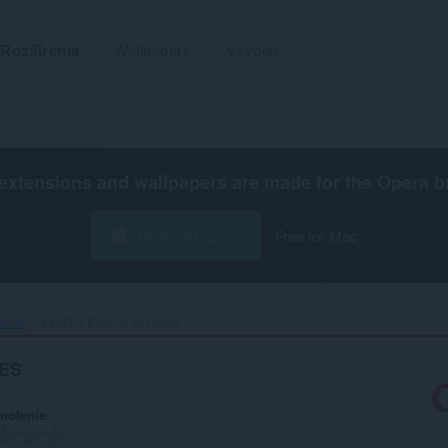
Rozšírenia
Wallpapers
Vývojár
extensions and wallpapers are made for the
Opera b
Stiahnuť Operu
Free for Mac
dania
VENTA PISOS SITGES‎
GES
notenie