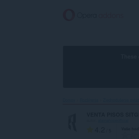
Preskočiť
na
hlavný
obsah
These 
Domov
Rozšírenia
Zjednodušenie ovlá
VENTA PISOS SIT
autor:
alainahopeofficial
4.2
Vaše hod
/ 5