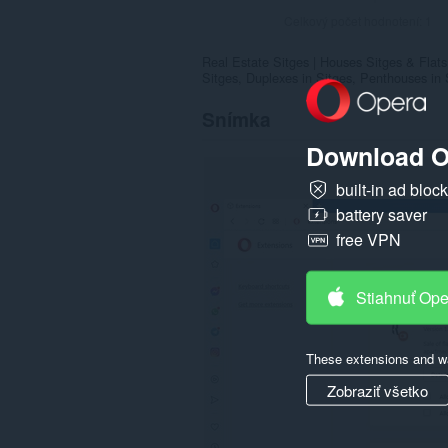
Celkový počet hodnotení:
1
Real Estate Sitges | Houses Sitges & Flats 
Sitges, Duplexes in Sitges, Penthouses in S
Snímka
Download O
built-in ad bloc
battery saver
free VPN
Stiahnuť Op
These extensions and wa
Zobraziť všetko