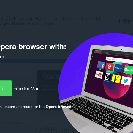
Sitges (Barcelona): Real estate with Houses in Sitges, Flats in
Infor
itges, Houses for sale in Sitges.
Počet st
Kategór
Verzia
pera browser with:
Veľkosť
Last up
ker
Licencia
Webová l
Stránka
Rela
eru
Free for Mac
llpapers are made for the
Opera browser
.