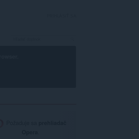
PRIHLÁSIŤ SA
rowser
.
Požaduje sa
prehliadač
Opera
.