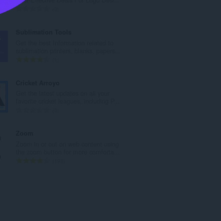
v
C
0
ý
e
p
l
Sublimation Tools
o
k
Get the best Information related to
č
o
sublimation printers, blanks, papers...
e
v
C
1
t
ý
e
h
p
l
Cricket Arroyo
o
o
k
Get the latest updates on all your
d
č
o
favorite cricket leagues, including P...
n
e
v
C
0
o
t
ý
e
t
h
p
l
Zoom
e
o
o
k
Zoom in or out on web content using
n
d
č
o
the zoom button for more comforta...
í
n
e
v
C
193
:
o
t
ý
e
t
h
p
l
e
o
o
k
n
d
č
o
í
n
e
v
:
o
t
ý