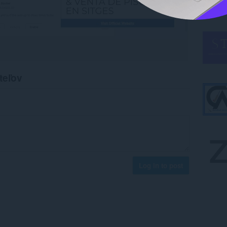
teľov
Log in to post