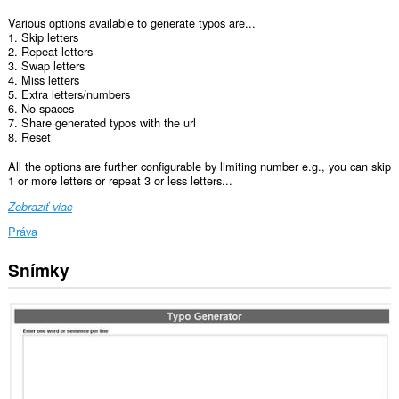
Various options available to generate typos are...
1. Skip letters
2. Repeat letters
3. Swap letters
4. Miss letters
5. Extra letters/numbers
6. No spaces
7. Share generated typos with the url
8. Reset
All the options are further configurable by limiting number e.g., you can skip
1 or more letters or repeat 3 or less letters...
Zobraziť viac
Práva
Snímky
Toto
rozšírenie
má
prístup
k
vašim
dátam
na
niektorých
webových