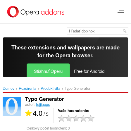
Preskočiť
na
hlavný
obsah
These extensions and wallpapers are made
for the
Opera browser
.
Stiahnuť Operu
Free for Android
Domov
Rozšírenia
Produktivita
Typo Generator‎
Typo Generator
autor:
tejjiapps
4.0
Vaše hodnotenie
/ 5
Celkový počet hodnotení:
3