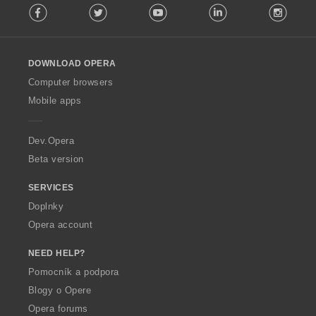
Facebook
Twitter
Youtube
LinkedIn
Instag
o
l
l
o
DOWNLOAD OPERA
w
O
Computer browsers
p
Mobile apps
e
r
a
Dev.Opera
Beta version
SERVICES
Doplnky
Opera account
NEED HELP?
Pomocník a podpora
Blogy o Opere
Opera forums