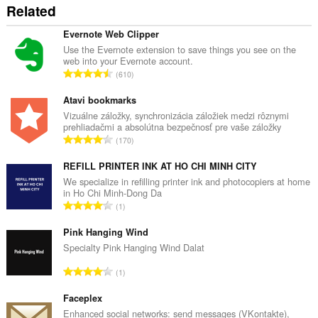
Related
Evernote Web Clipper
Use the Evernote extension to save things you see on the
web into your Evernote account.
C
610
e
l
Atavi bookmarks
k
Vizuálne záložky, synchronizácia záložiek medzi rôznymi
prehliadačmi a absolútna bezpečnosť pre vaše záložky
o
C
170
v
e
ý
l
REFILL PRINTER INK AT HO CHI MINH CITY
p
k
We specialize in refilling printer ink and photocopiers at home
o
in Ho Chi Minh-Dong Da
o
č
C
1
v
e
e
ý
t
l
Pink Hanging Wind
p
h
k
Specialty Pink Hanging Wind Dalat
o
o
o
č
C
d
1
v
e
e
n
ý
t
l
Faceplex
o
p
h
k
t
Enhanced social networks: send messages (VKontakte),