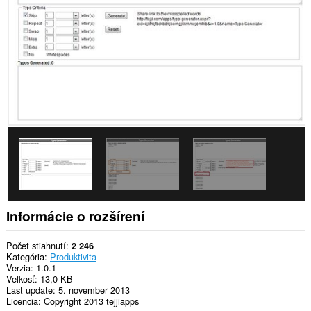
stránkach.
Toto
rozšírenie
má
prístup
k
vašim
listom
a
aktivite
prehliadania.
This
extension
can
store
an
unlimited
Informácie o rozšírení
amount
of
client-
Počet stiahnutí
2 246
side
Kategória
Produktivita
data.
Verzia
1.0.1
Veľkosť
13,0 KB
Last update
5. november 2013
Licencia
Copyright 2013 tejjiapps