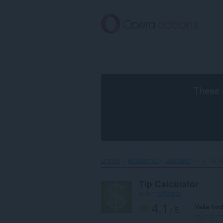
Preskočiť
na
hlavný
obsah
These 
Domov
Rozšírenia
Sociálne
Tip Calcu
Tip Calculator
autor:
tejjiapps
4.1
Vaše hod
/ 5