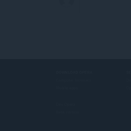
DOWNLOAD OPERA
S
Computer browsers
Do
Mobile apps
Op
Dev.Opera
Beta version
F