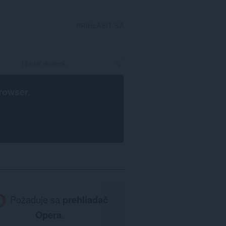
PRIHLÁSIŤ SA
rowser
.
Požaduje sa
prehliadač
Opera
.