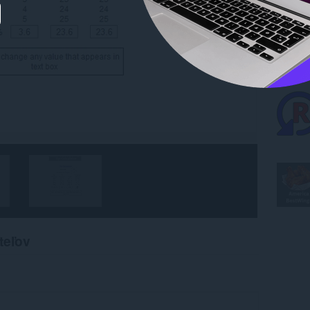
teľov