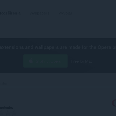
Rozšírenia
Wallpapers
Vývojár
extensions and wallpapers are made for the
Opera b
Stiahnuť Operu
Free for Mac
lator‎
notenie