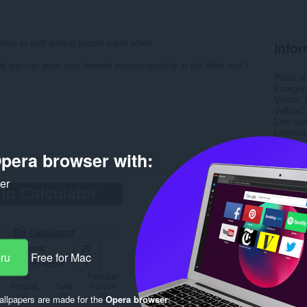
t helps to split among people equal share.
Infor
rds you can enter your desired amount/quantity in the fields and it
Počet st
Kategór
Verzia
Veľkosť
Last up
Licencia
pera browser with:
Rela
ker
eru
Free for Mac
llpapers are made for the
Opera browser
.