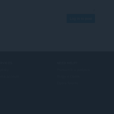
Log in to post
ERVICES
NEED HELP?
plnky
Pomocník a podpora
era account
Blogy o Opere
Opera forums