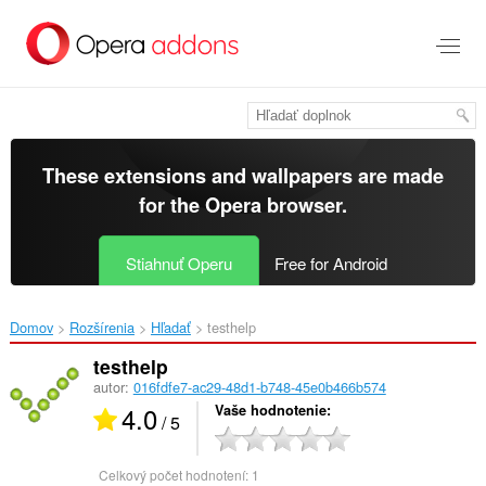
Preskočiť
na
hlavný
obsah
These extensions and wallpapers are made
for the
Opera browser
.
Stiahnuť Operu
Free for Android
Domov
Rozšírenia
Hľadať
testhelp‎
testhelp
autor:
016fdfe7-ac29-48d1-b748-45e0b466b574
4.0
Vaše hodnotenie
/ 5
Celkový počet hodnotení:
1