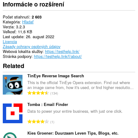
Informácie o rozšírení
Počet stiahnutí
2 603
Kategória
Hľadať
Verzia
3.2.3
Veľkosť
11,6 KB
Last update
26. august 2022
Licencia
Zásady ochrany osobných údajov
Webová lokalita služby
https://testhelp.link/
Stránka podpory
https://testhelp.link/f/about/
Related
TinEye Reverse Image Search
This is the official TinEye Opera extension. Find out where
an image came from, how it's used, or find higher resolutio...
C
134
e
l
Tomba : Email Finder
k
Data to power your entire business, with just one click.
o
C
1
v
e
ý
l
Kies Groener: Duurzaam Leven Tips, Blogs, etc.
p