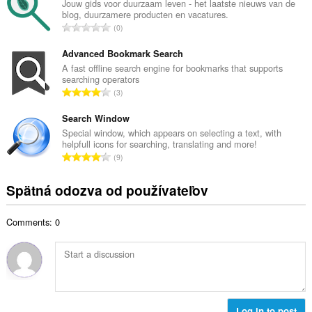
k
Jouw gids voor duurzaam leven - het laatste nieuws van de
o
blog, duurzamere producten en vacatures.
o
č
C
0
v
e
e
ý
t
l
Advanced Bookmark Search
p
h
k
A fast offline search engine for bookmarks that supports
o
o
searching operators
o
č
C
d
3
v
e
e
n
ý
t
l
Search Window
o
p
h
k
t
Special window, which appears on selecting a text, with
o
o
helpfull icons for searching, translating and more!
o
e
č
C
d
9
v
n
e
e
n
ý
í
t
l
o
Spätná odozva od používateľov
p
:
h
k
t
o
o
o
e
č
d
Comments: 0
v
n
e
n
ý
í
t
o
p
:
h
t
o
o
e
č
d
n
e
n
í
t
Log in to post